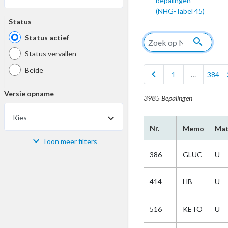
bepalingen
(NHG-Tabel 45)
Status
Status actief
search
Status vervallen
Beide
chevron_left
1
…
384
Versie opname
3985 Bepalingen
Kies
Nr.
Memo
Mat
Toon meer filters
Materiaal
386
GLUC
U
Kies
414
HB
U
Bijzonderheid
516
KETO
U
Kies