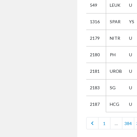
549
LEUK
U
Selectie
1316
SPAR
YS
Kies
2179
NITR
U
AUB
Alles
2180
PH
U
Aanvraag
Uitslag
2181
UROB
U
Beide
2183
SG
U
HCG
U
2187
chevron_left
1
…
384