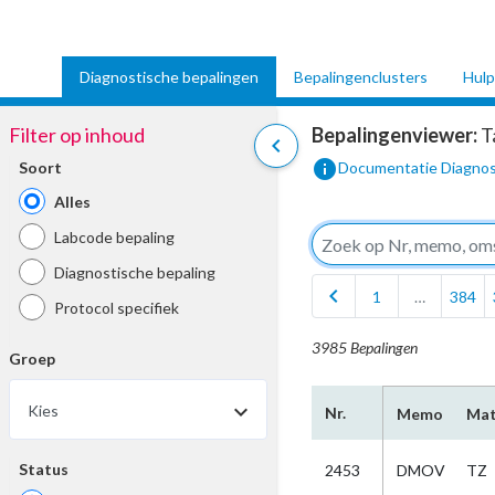
Diagnostische bepalingen
Bepalingenclusters
Hulp
Filter op inhoud
Bepalingenviewer:
T
chevron_left
info
Soort
Documentatie Diagnos
Alles
Labcode bepaling
Diagnostische bepaling
chevron_left
1
…
384
Protocol specifiek
3985 Bepalingen
Groep
Kies
Nr.
Memo
Mat
Status
2453
DMOV
TZ