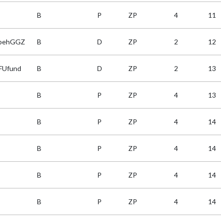
B
P
ZP
4
11
dbehGGZ
B
D
ZP
2
12
FUfund
B
D
ZP
2
13
B
P
ZP
4
13
B
P
ZP
4
14
B
P
ZP
4
14
B
P
ZP
4
14
B
P
ZP
4
14