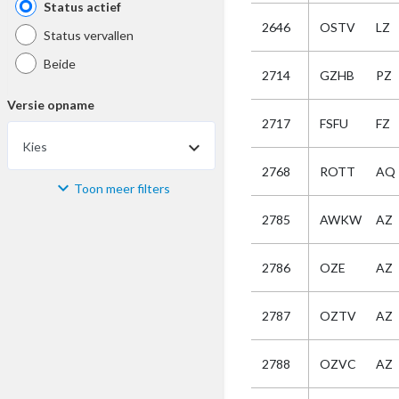
Status actief
2646
OSTV
LZ
Status vervallen
Beide
2714
GZHB
PZ
Versie opname
2717
FSFU
FZ
Kies
2768
ROTT
AQ
Toon meer filters
Materiaal
2785
AWKW
AZ
Kies
2786
OZE
AZ
Bijzonderheid
2787
OZTV
AZ
Kies
2788
OZVC
AZ
Selectie