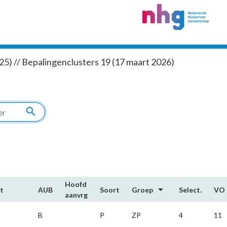
5) // Bepalingenclusters 19 (17 maart 2026)
search
Hoofd​
arrow_drop_down
t
AUB
Soort
Groep
Select.
VO
aanvrg
B
P
ZP
4
11