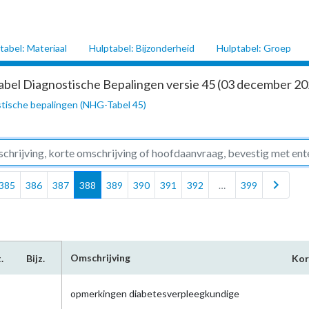
tabel: Materiaal
Hulptabel: Bijzonderheid
Hulptabel: Groep
abel Diagnostische Bepalingen versie 45 (03 december 202
tische bepalingen (NHG-Tabel 45)
chevron_right
385
386
387
388
389
390
391
392
…
399
Omschrijving
.
Bijz.
Kor
opmerkingen diabetesverpleegkundige