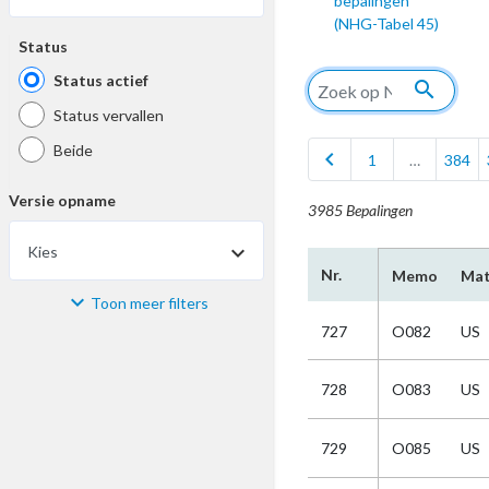
bepalingen
(NHG-Tabel 45)
Status
Status actief
search
Status vervallen
Beide
chevron_left
1
…
384
Versie opname
3985 Bepalingen
Kies
Nr.
Memo
Mat
Toon meer filters
Materiaal
727
O082
US
Kies
728
O083
US
Bijzonderheid
729
O085
US
Kies