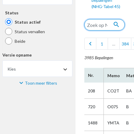
bepalingen
(NHG-Tabel 45)
Status
Status actief
search
Status vervallen
Beide
chevron_left
1
…
384
Versie opname
3985 Bepalingen
Kies
Nr.
Memo
Mat
Toon meer filters
Materiaal
208
CO2T
BA
Kies
720
O075
B
Bijzonderheid
1488
YMTA
B
Kies