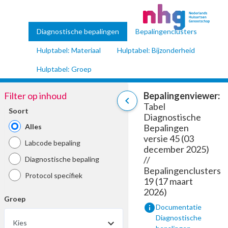
Diagnostische bepalingen
Bepalingenclusters
Hulptabel: Materiaal
Hulptabel: Bijzonderheid
Hulptabel: Groep
Filter op inhoud
Bepalingenviewer:
chevron_left
Tabel
Soort
Diagnostische
Alles
Bepalingen
versie 45 (03
Labcode bepaling
december 2025)
//
Diagnostische bepaling
Bepalingenclusters
Protocol specifiek
19 (17 maart
2026)
Groep
info
Documentatie
Diagnostische
Kies