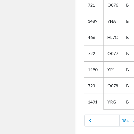
721
O076
B
Selectie
1489
YNA
B
Kies
466
HL7C
B
AUB
Alles
722
O077
B
Aanvraag
Uitslag
1490
YP1
B
Beide
723
O078
B
YRG
B
1491
chevron_left
1
…
384