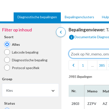
Diagnostische bepalingen
Bepalingenclusters
Hulp
Filter op inhoud
Bepalingenviewer:
T
chevron_left
info
Soort
Documentatie Diagnos
Alles
Labcode bepaling
Diagnostische bepaling
chevron_left
1
…
385
Protocol specifiek
3985 Bepalingen
Groep
Kies
Nr.
Memo
Mat
Status
2803
ZZPV
AZ