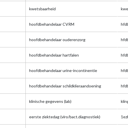
kwetsbaarheid
kwe
hoofdbehandelaar CVRM
hfd
hoofdbehandelaar ouderenzorg
hfd
hoofdbehandelaar hartfalen
hfd
hoofdbehandelaar urine-incontinentie
hfd
hoofdbehandelaar schildklieraandoening
hfd
klinische gegevens (lab)
klin
eerste ziektedag (viro/bact.diagnostiek)
1ez