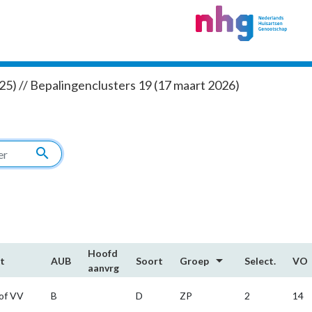
5) // Bepalingenclusters 19 (17 maart 2026)
search
Hoofd​
arrow_drop_down
t
AUB
Soort
Groep
Select.
VO
aanvrg
of VV
B
D
ZP
2
14