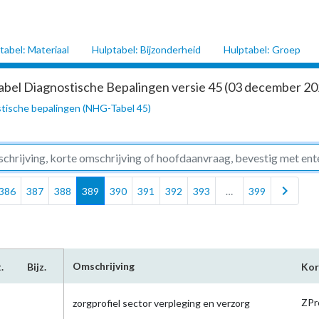
tabel: Materiaal
Hulptabel: Bijzonderheid
Hulptabel: Groep
abel Diagnostische Bepalingen versie 45 (03 december 202
tische bepalingen (NHG-Tabel 45)
chevron_right
386
387
388
389
390
391
392
393
…
399
Omschrijving
.
Bijz.
Kor
ZPr
zorgprofiel sector verpleging en verzorg