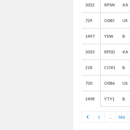
3032
RPSN
KA
Selectie
729
O085
US
Kies
1497
YSW
B
AUB
Alles
3033
RPDD
KA
Aanvraag
Uitslag
218
COX1
B
Beide
730
O086
US
YTY1
B
1498
chevron_left
1
…
386