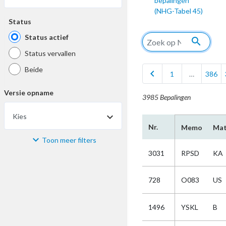
bepalingen
(NHG-Tabel 45)
Status
Status actief
search
Status vervallen
Beide
chevron_left
1
…
386
Versie opname
3985 Bepalingen
Kies
Nr.
Memo
Mat
Toon meer filters
Materiaal
3031
RPSD
KA
Kies
728
O083
US
Bijzonderheid
1496
YSKL
B
Kies