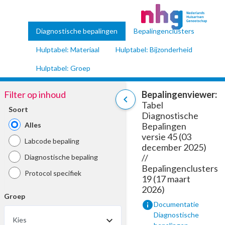
Diagnostische bepalingen
Bepalingenclusters
Hulptabel: Materiaal
Hulptabel: Bijzonderheid
Hulptabel: Groep
Filter op inhoud
Bepalingenviewer:
chevron_left
Tabel
Soort
Diagnostische
Alles
Bepalingen
versie 45 (03
Labcode bepaling
december 2025)
//
Diagnostische bepaling
Bepalingenclusters
Protocol specifiek
19 (17 maart
2026)
Groep
info
Documentatie
Diagnostische
Kies