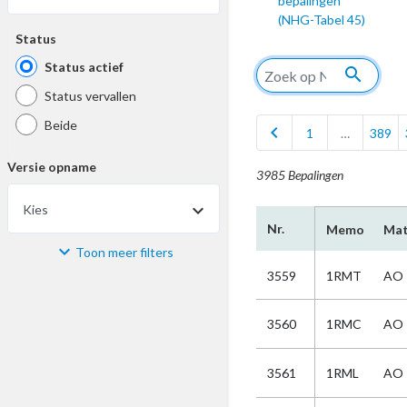
bepalingen
(NHG-Tabel 45)
Status
Status actief
search
Status vervallen
Beide
chevron_left
1
…
389
Versie opname
3985 Bepalingen
Kies
Nr.
Memo
Mat
Toon meer filters
Materiaal
3559
1RMT
AO
Kies
3560
1RMC
AO
Bijzonderheid
3561
1RML
AO
Kies