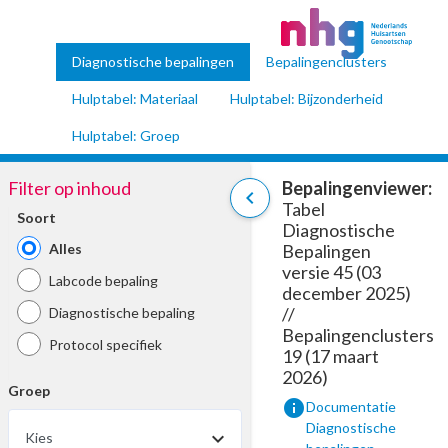
Diagnostische bepalingen
Bepalingenclusters
Hulptabel: Materiaal
Hulptabel: Bijzonderheid
Hulptabel: Groep
Filter op inhoud
Bepalingenviewer:
chevron_left
Tabel
Soort
Diagnostische
Alles
Bepalingen
versie 45 (03
Labcode bepaling
december 2025)
//
Diagnostische bepaling
Bepalingenclusters
Protocol specifiek
19 (17 maart
2026)
Groep
info
Documentatie
Diagnostische
Kies