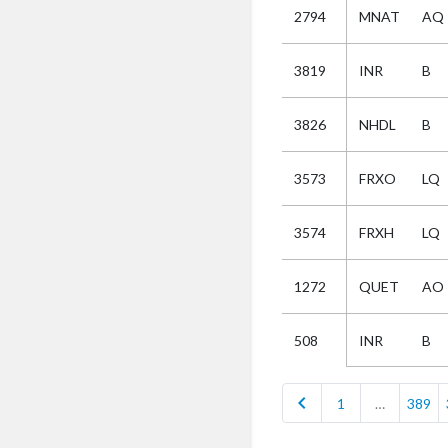
2794
MNAT
AQ
Selectie
3819
INR
B
Kies
3826
NHDL
B
AUB
Alles
3573
FRXO
LQ
Aanvraag
Uitslag
3574
FRXH
LQ
Beide
1272
QUET
AO
INR
B
508
chevron_left
1
…
389