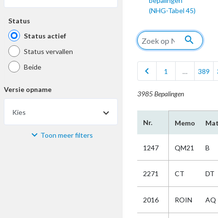
bepalingen
(NHG-Tabel 45)
Status
Status actief
search
Status vervallen
Beide
chevron_left
1
…
389
Versie opname
3985 Bepalingen
Kies
Nr.
Memo
Mat
Toon meer filters
Materiaal
1247
QM21
B
Kies
2271
CT
DT
Bijzonderheid
2016
ROIN
AQ
Kies