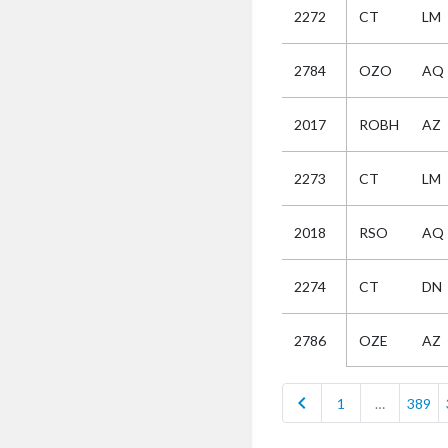
2272
CT
LM
Selectie
2784
OZO
AQ
Kies
2017
ROBH
AZ
AUB
Alles
2273
CT
LM
Aanvraag
Uitslag
2018
RSO
AQ
Beide
2274
CT
DN
OZE
AZ
2786
chevron_left
1
…
389