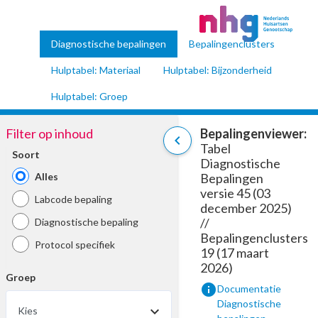
Diagnostische bepalingen
Bepalingenclusters
Hulptabel: Materiaal
Hulptabel: Bijzonderheid
Hulptabel: Groep
Filter op inhoud
Bepalingenviewer:
chevron_left
Tabel
Soort
Diagnostische
Alles
Bepalingen
versie 45 (03
Labcode bepaling
december 2025)
//
Diagnostische bepaling
Bepalingenclusters
Protocol specifiek
19 (17 maart
2026)
Groep
info
Documentatie
Diagnostische
Kies