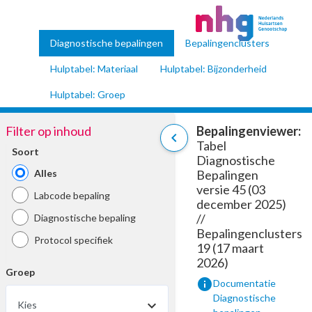
Diagnostische bepalingen
Bepalingenclusters
Hulptabel: Materiaal
Hulptabel: Bijzonderheid
Hulptabel: Groep
Filter op inhoud
Bepalingenviewer:
chevron_left
Tabel
Soort
Diagnostische
Alles
Bepalingen
versie 45 (03
Labcode bepaling
december 2025)
//
Diagnostische bepaling
Bepalingenclusters
Protocol specifiek
19 (17 maart
2026)
Groep
info
Documentatie
Diagnostische
Kies