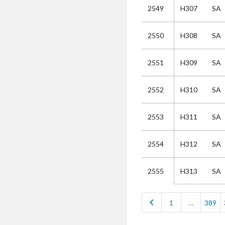
2549
H307
SA
Selectie
2550
H308
SA
Kies
2551
H309
SA
AUB
Alles
2552
H310
SA
Aanvraag
Uitslag
2553
H311
SA
Beide
2554
H312
SA
H313
SA
2555
chevron_left
1
…
389