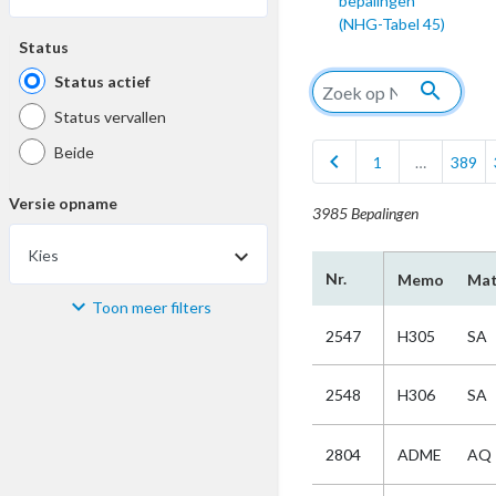
bepalingen
(NHG-Tabel 45)
Status
Status actief
search
Status vervallen
Beide
chevron_left
1
…
389
Versie opname
3985 Bepalingen
Kies
Nr.
Memo
Mat
Toon meer filters
Materiaal
2547
H305
SA
Kies
2548
H306
SA
Bijzonderheid
2804
ADME
AQ
Kies