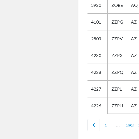
3920
ZOBE
AQ
Selectie
4101
ZZPG
AZ
Kies
2803
ZZPV
AZ
AUB
Alles
4230
ZZPX
AZ
Aanvraag
Uitslag
4228
ZZPQ
AZ
Beide
4227
ZZPL
AZ
ZZPH
AZ
4226
chevron_left
1
…
393