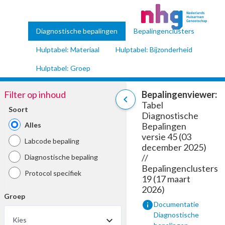
Diagnostische bepalingen
Bepalingenclusters
Hulptabel: Materiaal
Hulptabel: Bijzonderheid
Hulptabel: Groep
Filter op inhoud
Bepalingenviewer:
chevron_left
Tabel
Soort
Diagnostische
Alles
Bepalingen
versie 45 (03
Labcode bepaling
december 2025)
//
Diagnostische bepaling
Bepalingenclusters
Protocol specifiek
19 (17 maart
2026)
Groep
info
Documentatie
Diagnostische
Kies