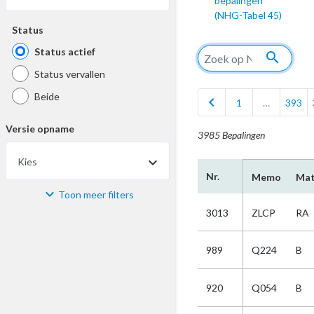
bepalingen
(NHG-Tabel 45)
Status
Status actief
search
Status vervallen
Beide
chevron_left
1
…
393
Versie opname
3985 Bepalingen
Kies
Nr.
Memo
Mat
Toon meer filters
Materiaal
3013
ZLCP
RA
Kies
989
Q224
B
Bijzonderheid
920
Q054
B
Kies