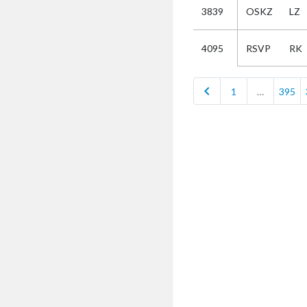
3839
OSKZ
LZ
Selectie
RSVP
RK
4095
Kies
chevron_left
1
…
395
AUB
Alles
Aanvraag
Uitslag
Beide