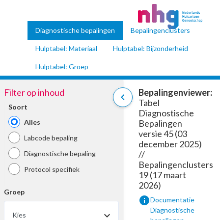
Diagnostische bepalingen
Bepalingenclusters
Hulptabel: Materiaal
Hulptabel: Bijzonderheid
Hulptabel: Groep
Filter op inhoud
Bepalingenviewer:
chevron_left
Tabel
Soort
Diagnostische
Alles
Bepalingen
versie 45 (03
Labcode bepaling
december 2025)
//
Diagnostische bepaling
Bepalingenclusters
Protocol specifiek
19 (17 maart
2026)
Groep
info
Documentatie
Diagnostische
Kies