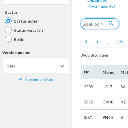
bepalingen
(NHG-Tabel 45)
Status
Status actief
search
Status vervallen
Beide
chevron_left
1
…
395
Versie opname
3985 Bepalingen
Kies
Nr.
Memo
Mat
Toon meer filters
Materiaal
2559
H317
SA
Kies
2815
CVHB
KZ
Bijzonderheid
3071
PN1G
B
Kies