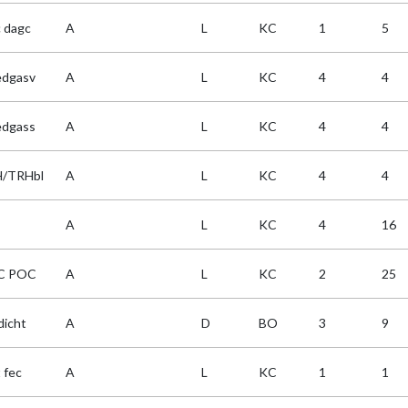
c dagc
A
L
KC
1
5
edgasv
A
L
KC
4
4
edgass
A
L
KC
4
4
/TRHbl
A
L
KC
4
4
T
A
L
KC
4
16
C POC
A
L
KC
2
25
dicht
A
D
BO
3
9
 fec
A
L
KC
1
1