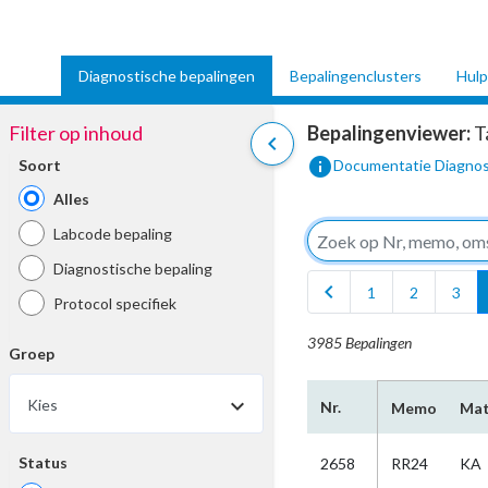
Diagnostische bepalingen
Bepalingenclusters
Hulp
Filter op inhoud
Bepalingenviewer:
T
chevron_left
info
Soort
Documentatie Diagnos
Alles
Labcode bepaling
Diagnostische bepaling
chevron_left
1
2
3
Protocol specifiek
3985 Bepalingen
Groep
Kies
Nr.
Memo
Mat
Status
2658
RR24
KA