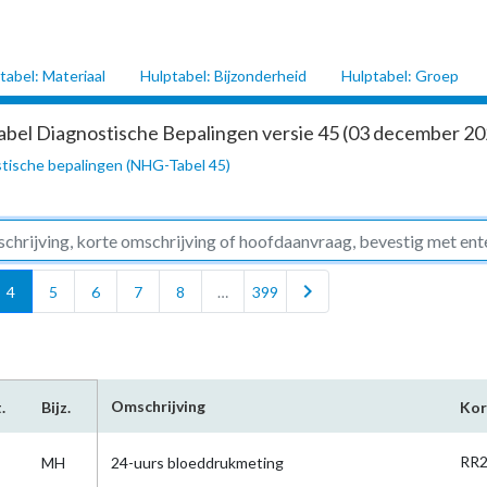
tabel: Materiaal
Hulptabel: Bijzonderheid
Hulptabel: Groep
abel Diagnostische Bepalingen versie 45 (03 december 202
tische bepalingen (NHG-Tabel 45)
chevron_right
4
5
6
7
8
…
399
Omschrijving
.
Bijz.
Kor
RR2
MH
24-uurs bloeddrukmeting