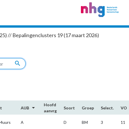
5) // Bepalingenclusters 19 (17 maart 2026)
search
Hoofd​
arrow_drop_down
t
AUB
Soort
Groep
Select.
VO
aanvrg
4uurs
A
D
BM
3
11