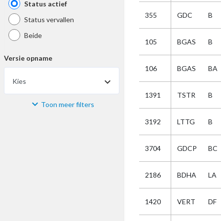
Status actief
355
GDC
B
Status vervallen
Beide
105
BGAS
B
Versie opname
106
BGAS
BA
Kies
1391
TSTR
B
Toon meer filters
Materiaal
3192
LTTG
B
Kies
3704
GDCP
BC
Bijzonderheid
2186
BDHA
LA
Kies
1420
VERT
DF
Selectie