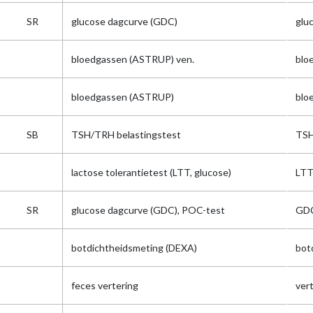
SR
glucose dagcurve (GDC)
glu
bloedgassen (ASTRUP) ven.
blo
bloedgassen (ASTRUP)
blo
SB
TSH/TRH belastingstest
TSH
lactose tolerantietest (LTT, glucose)
LT
SR
glucose dagcurve (GDC), POC-test
GD
botdichtheidsmeting (DEXA)
bot
feces vertering
vert