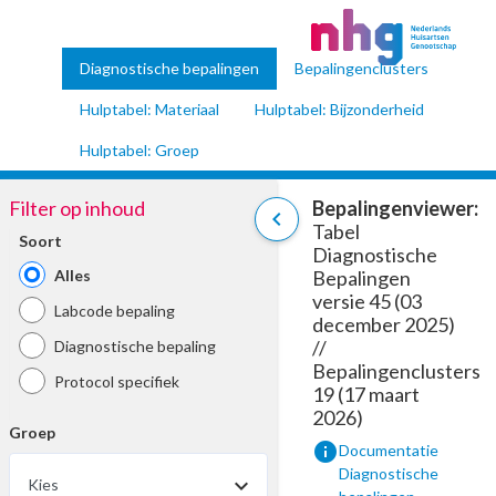
Diagnostische bepalingen
Bepalingenclusters
Hulptabel: Materiaal
Hulptabel: Bijzonderheid
Hulptabel: Groep
Filter op inhoud
Bepalingenviewer:
chevron_left
Tabel
Soort
Diagnostische
Alles
Bepalingen
versie 45 (03
Labcode bepaling
december 2025)
//
Diagnostische bepaling
Bepalingenclusters
Protocol specifiek
19 (17 maart
2026)
Groep
info
Documentatie
Diagnostische
Kies