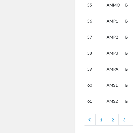
55
AMMO
B
Selectie
56
AMP1
B
Kies
57
AMP2
B
AUB
Alles
58
AMP3
B
Aanvraag
Uitslag
59
AMPA
B
Beide
60
AMS1
B
AMS2
B
61
chevron_left
1
2
3