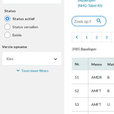
bepalingen
(NHG-Tabel 45)
Status
Status actief
search
Status vervallen
Beide
chevron_left
1
2
3
Versie opname
3985 Bepalingen
Kies
Nr.
Memo
Mat
Toon meer filters
Materiaal
51
AMDR
B
Kies
52
AMFT
B
Bijzonderheid
53
AMFT
U
Kies