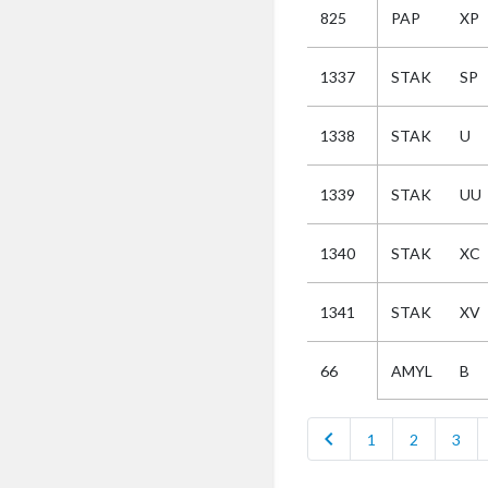
825
PAP
XP
Selectie
1337
STAK
SP
Kies
1338
STAK
U
AUB
Alles
1339
STAK
UU
Aanvraag
Uitslag
1340
STAK
XC
Beide
1341
STAK
XV
AMYL
B
66
chevron_left
1
2
3