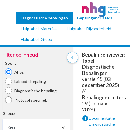
Diagnostische bepalingen
Bepalingenclusters
Hulptabel: Materiaal
Hulptabel: Bijzonderheid
Hulptabel: Groep
Filter op inhoud
Bepalingenviewer:
chevron_left
Tabel
Soort
Diagnostische
Alles
Bepalingen
versie 45 (03
Labcode bepaling
december 2025)
//
Diagnostische bepaling
Bepalingenclusters
Protocol specifiek
19 (17 maart
2026)
Groep
info
Documentatie
Diagnostische
Kies