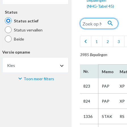
bepalingen
(NHG-Tabel 45)
Status
Status actief
search
Status vervallen
Beide
chevron_left
1
2
3
Versie opname
3985 Bepalingen
Kies
Nr.
Memo
Mat
Toon meer filters
Materiaal
823
PAP
XP
Kies
824
PAP
XP
Bijzonderheid
1336
STAK
RS
Kies