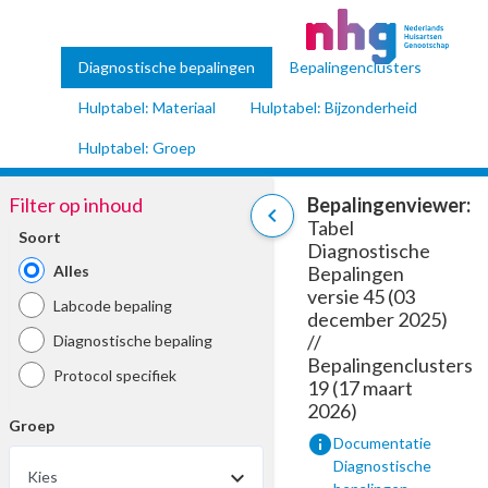
Diagnostische bepalingen
Bepalingenclusters
Hulptabel: Materiaal
Hulptabel: Bijzonderheid
Hulptabel: Groep
Filter op inhoud
Bepalingenviewer:
chevron_left
Tabel
Soort
Diagnostische
Alles
Bepalingen
versie 45 (03
Labcode bepaling
december 2025)
//
Diagnostische bepaling
Bepalingenclusters
Protocol specifiek
19 (17 maart
2026)
Groep
info
Documentatie
Diagnostische
Kies