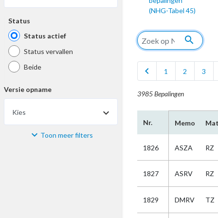
bepalingen
(NHG-Tabel 45)
Status
Status actief
search
Status vervallen
Beide
chevron_left
1
2
3
Versie opname
3985 Bepalingen
Kies
Nr.
Memo
Mat
Toon meer filters
Materiaal
1826
ASZA
RZ
Kies
1827
ASRV
RZ
Bijzonderheid
1829
DMRV
TZ
Kies