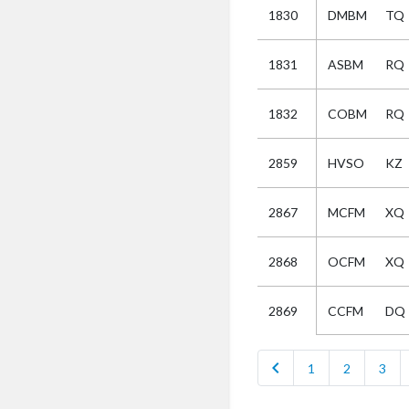
1830
DMBM
TQ
Selectie
1831
ASBM
RQ
Kies
1832
COBM
RQ
AUB
Alles
2859
HVSO
KZ
Aanvraag
Uitslag
2867
MCFM
XQ
Beide
2868
OCFM
XQ
CCFM
DQ
2869
chevron_left
1
2
3