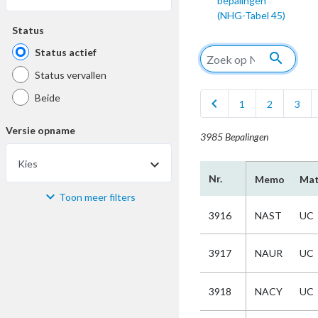
bepalingen
(NHG-Tabel 45)
Status
Status actief
search
Status vervallen
Beide
chevron_left
1
2
3
Versie opname
3985 Bepalingen
Kies
Nr.
Memo
Mat
Toon meer filters
Materiaal
3916
NAST
UC
Kies
3917
NAUR
UC
Bijzonderheid
3918
NACY
UC
Kies