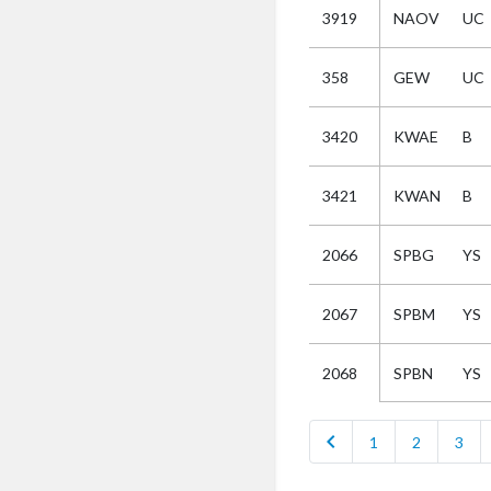
3919
NAOV
UC
Selectie
358
GEW
UC
Kies
3420
KWAE
B
AUB
Alles
3421
KWAN
B
Aanvraag
Uitslag
2066
SPBG
YS
Beide
2067
SPBM
YS
SPBN
YS
2068
chevron_left
1
2
3