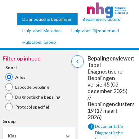
Diagnostische bepalingen
Bepalingenclusters
Hulptabel: Materiaal
Hulptabel: Bijzonderheid
Hulptabel: Groep
Filter op inhoud
Bepalingenviewer:
chevron_left
Tabel
Soort
Diagnostische
Alles
Bepalingen
versie 45 (03
Labcode bepaling
december 2025)
//
Diagnostische bepaling
Bepalingenclusters
Protocol specifiek
19 (17 maart
2026)
Groep
info
Documentatie
Diagnostische
Kies