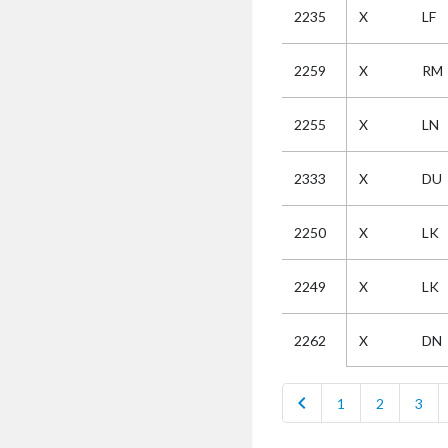
2235
X
LF
Selectie
2259
X
RM
Kies
2255
X
LN
AUB
Alles
2333
X
DU
Aanvraag
Uitslag
2250
X
LK
Beide
2249
X
LK
X
DN
2262
chevron_left
1
2
3