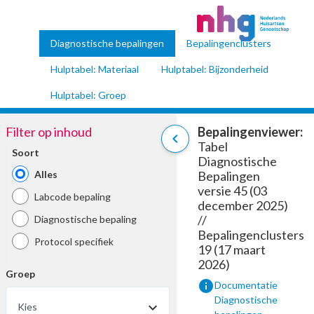
Diagnostische bepalingen
Bepalingenclusters
Hulptabel: Materiaal
Hulptabel: Bijzonderheid
Hulptabel: Groep
Filter op inhoud
Bepalingenviewer:
chevron_left
Tabel
Soort
Diagnostische
Alles
Bepalingen
versie 45 (03
Labcode bepaling
december 2025)
//
Diagnostische bepaling
Bepalingenclusters
Protocol specifiek
19 (17 maart
2026)
Groep
info
Documentatie
Diagnostische
Kies