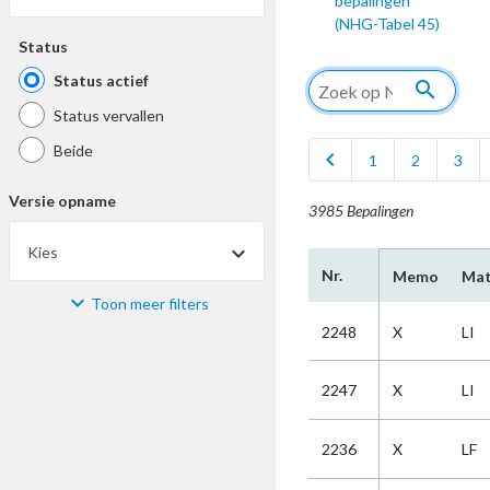
bepalingen
(NHG-Tabel 45)
Status
Status actief
search
Status vervallen
Beide
chevron_left
1
2
3
Versie opname
3985 Bepalingen
Kies
Nr.
Memo
Mat
Toon meer filters
Materiaal
2248
X
LI
Kies
2247
X
LI
Bijzonderheid
2236
X
LF
Kies