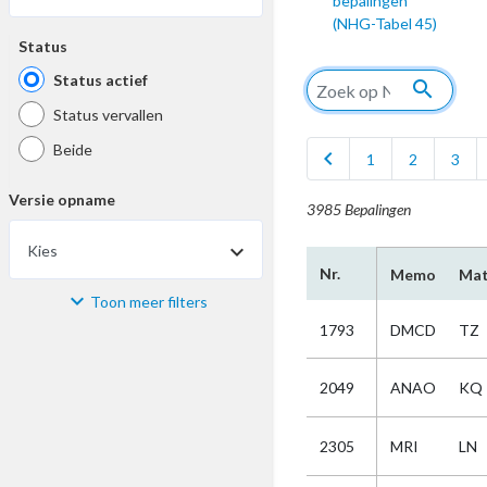
bepalingen
(NHG-Tabel 45)
Status
Status actief
search
Status vervallen
Beide
chevron_left
1
2
3
Versie opname
3985 Bepalingen
Kies
Nr.
Memo
Mat
Toon meer filters
Materiaal
1793
DMCD
TZ
Kies
2049
ANAO
KQ
Bijzonderheid
2305
MRI
LN
Kies