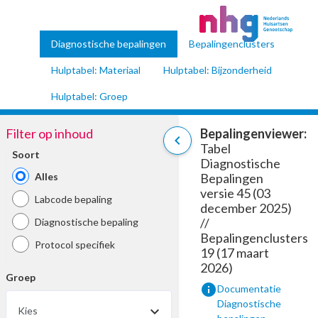
Diagnostische bepalingen
Bepalingenclusters
Hulptabel: Materiaal
Hulptabel: Bijzonderheid
Hulptabel: Groep
Filter op inhoud
Bepalingenviewer:
chevron_left
Tabel
Soort
Diagnostische
Alles
Bepalingen
versie 45 (03
Labcode bepaling
december 2025)
//
Diagnostische bepaling
Bepalingenclusters
Protocol specifiek
19 (17 maart
2026)
Groep
info
Documentatie
Diagnostische
Kies