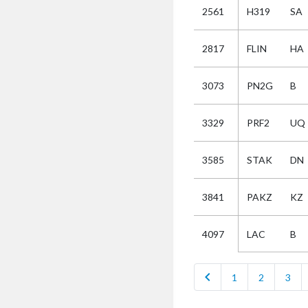
2561
H319
SA
Selectie
2817
FLIN
HA
Kies
3073
PN2G
B
AUB
Alles
3329
PRF2
UQ
Aanvraag
Uitslag
3585
STAK
DN
Beide
3841
PAKZ
KZ
LAC
B
4097
chevron_left
1
2
3