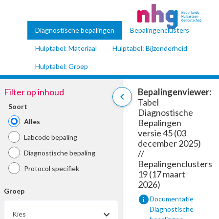
Diagnostische bepalingen
Bepalingenclusters
Hulptabel: Materiaal
Hulptabel: Bijzonderheid
Hulptabel: Groep
Filter op inhoud
Bepalingenviewer:
chevron_left
Tabel
Soort
Diagnostische
Alles
Bepalingen
versie 45 (03
Labcode bepaling
december 2025)
//
Diagnostische bepaling
Bepalingenclusters
Protocol specifiek
19 (17 maart
2026)
Groep
info
Documentatie
Diagnostische
Kies