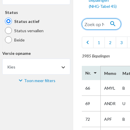
bepalingen
(NHG-Tabel 45)
Status
Status actief
search
Status vervallen
Beide
chevron_left
1
2
3
Versie opname
3985 Bepalingen
Kies
arrow_drop_down
Nr.
Memo
Mat
Toon meer filters
Materiaal
66
AMYL
B
Kies
69
ANDR
U
Bijzonderheid
72
APF
B
Kies