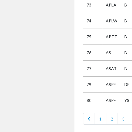
73
APLA
B
Selectie
74
APLW
B
Kies
75
APTT
B
AUB
Alles
76
AS
B
Aanvraag
Uitslag
77
ASAT
B
Beide
79
ASPE
DF
ASPE
YS
80
chevron_left
1
2
3