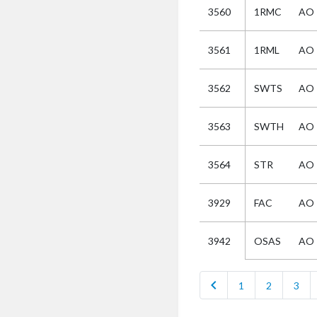
3560
1RMC
AO
Selectie
3561
1RML
AO
Kies
3562
SWTS
AO
AUB
Alles
3563
SWTH
AO
Aanvraag
Uitslag
3564
STR
AO
Beide
3929
FAC
AO
OSAS
AO
3942
chevron_left
1
2
3