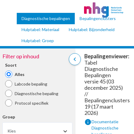
Diagnostische bepalingen
Bepalingenclusters
Hulptabel: Materiaal
Hulptabel: Bijzonderheid
Hulptabel: Groep
Filter op inhoud
Bepalingenviewer:
chevron_left
Tabel
Soort
Diagnostische
Alles
Bepalingen
versie 45 (03
Labcode bepaling
december 2025)
//
Diagnostische bepaling
Bepalingenclusters
Protocol specifiek
19 (17 maart
2026)
Groep
info
Documentatie
Diagnostische
Kies