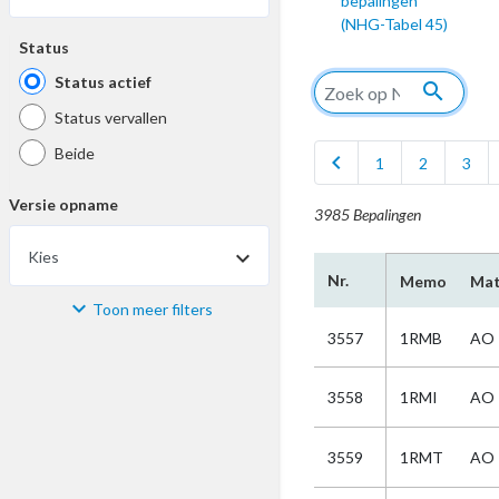
bepalingen
(NHG-Tabel 45)
Status
Status actief
search
Status vervallen
Beide
chevron_left
1
2
3
Versie opname
3985 Bepalingen
Kies
Nr.
Memo
Mat
Toon meer filters
Materiaal
3557
1RMB
AO
Kies
3558
1RMI
AO
Bijzonderheid
3559
1RMT
AO
Kies