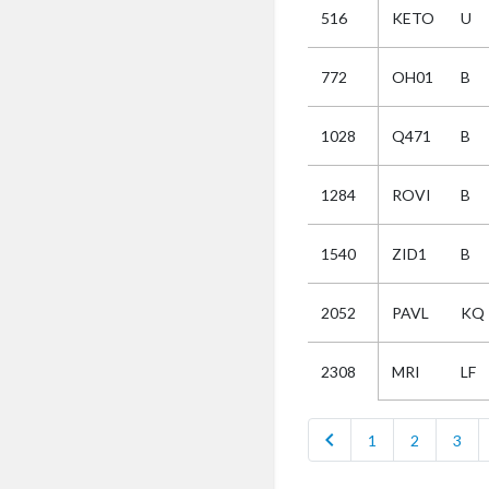
516
KETO
U
Selectie
772
OH01
B
Kies
1028
Q471
B
AUB
Alles
1284
ROVI
B
Aanvraag
Uitslag
1540
ZID1
B
Beide
2052
PAVL
KQ
MRI
LF
2308
chevron_left
1
2
3