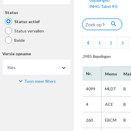
bepalingen
(NHG-Tabel 45)
Status
Status actief
search
Status vervallen
Beide
chevron_left
1
2
3
Versie opname
3985 Bepalingen
Kies
Nr.
Memo
Mat
Toon meer filters
Materiaal
4099
MLDT
B
Kies
4
ACE
B
Bijzonderheid
260
EBCM
B
Kies