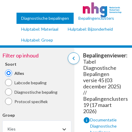
Diagnostische bepalingen
Bepalingenclusters
Hulptabel: Materiaal
Hulptabel: Bijzonderheid
Hulptabel: Groep
Filter op inhoud
Bepalingenviewer:
chevron_left
Tabel
Soort
Diagnostische
Alles
Bepalingen
versie 45 (03
Labcode bepaling
december 2025)
//
Diagnostische bepaling
Bepalingenclusters
Protocol specifiek
19 (17 maart
2026)
Groep
info
Documentatie
Diagnostische
Kies