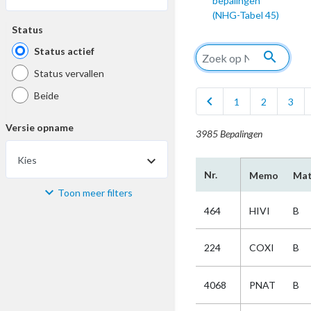
bepalingen
(NHG-Tabel 45)
Status
Status actief
search
Status vervallen
Beide
chevron_left
1
2
3
Versie opname
3985 Bepalingen
Kies
Nr.
Memo
Mat
Toon meer filters
Materiaal
464
HIVI
B
Kies
224
COXI
B
Bijzonderheid
4068
PNAT
B
Kies