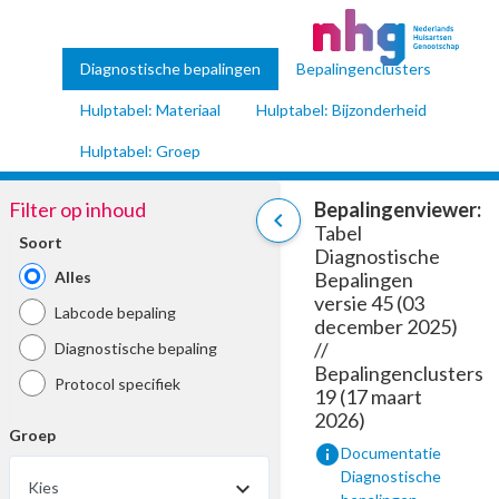
Diagnostische bepalingen
Bepalingenclusters
Hulptabel: Materiaal
Hulptabel: Bijzonderheid
Hulptabel: Groep
Filter op inhoud
Bepalingenviewer:
chevron_left
Tabel
Soort
Diagnostische
Alles
Bepalingen
versie 45 (03
Labcode bepaling
december 2025)
//
Diagnostische bepaling
Bepalingenclusters
Protocol specifiek
19 (17 maart
2026)
Groep
info
Documentatie
Diagnostische
Kies