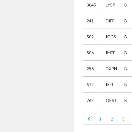
3045
LYSP
B
Selectie
241
DIFF
B
Kies
502
IGGS
B
AUB
Alles
506
IMEF
B
Aanvraag
Uitslag
256
DXPN
B
Beide
512
ISFI
B
OEST
B
768
chevron_left
1
2
3