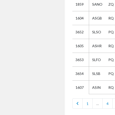
1859
SANO
ZQ
Selectie
1604
ASGB
RQ
Kies
3652
SLSO
PQ
AUB
Alles
1605
ASHR
RQ
Aanvraag
Uitslag
3653
SLFO
PQ
Beide
3654
SLSB
PQ
ASIN
RQ
1607
chevron_left
1
…
4