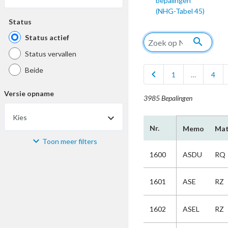
bepalingen
(NHG-Tabel 45)
Status
Status actief
search
Status vervallen
Beide
chevron_left
1
…
4
Versie opname
3985 Bepalingen
Kies
Nr.
Memo
Mat
Toon meer filters
Materiaal
1600
ASDU
RQ
Kies
1601
ASE
RZ
Bijzonderheid
1602
ASEL
RZ
Kies