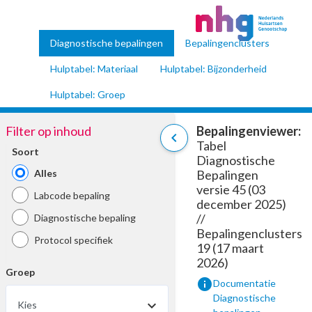
Diagnostische bepalingen
Bepalingenclusters
Hulptabel: Materiaal
Hulptabel: Bijzonderheid
Hulptabel: Groep
Filter op inhoud
Bepalingenviewer:
chevron_left
Tabel
Soort
Diagnostische
Alles
Bepalingen
versie 45 (03
Labcode bepaling
december 2025)
//
Diagnostische bepaling
Bepalingenclusters
Protocol specifiek
19 (17 maart
2026)
Groep
info
Documentatie
Diagnostische
Kies