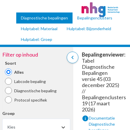
Diagnostische bepalingen
Bepalingenclusters
Hulptabel: Materiaal
Hulptabel: Bijzonderheid
Hulptabel: Groep
Filter op inhoud
Bepalingenviewer:
chevron_left
Tabel
Soort
Diagnostische
Alles
Bepalingen
versie 45 (03
Labcode bepaling
december 2025)
//
Diagnostische bepaling
Bepalingenclusters
Protocol specifiek
19 (17 maart
2026)
Groep
info
Documentatie
Diagnostische
Kies