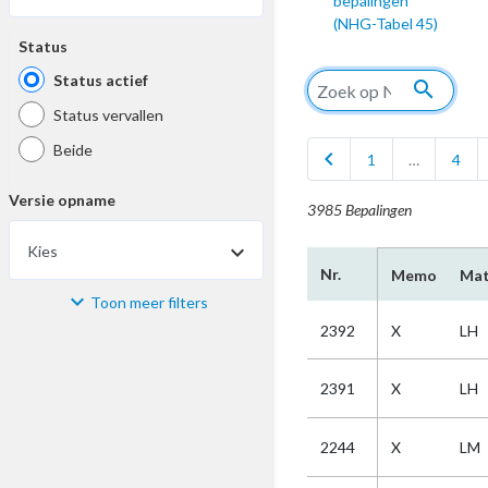
bepalingen
(NHG-Tabel 45)
Status
Status actief
search
Status vervallen
Beide
chevron_left
1
…
4
Versie opname
3985 Bepalingen
Kies
Nr.
Memo
Mat
Toon meer filters
Materiaal
2392
X
LH
Kies
2391
X
LH
Bijzonderheid
2244
X
LM
Kies