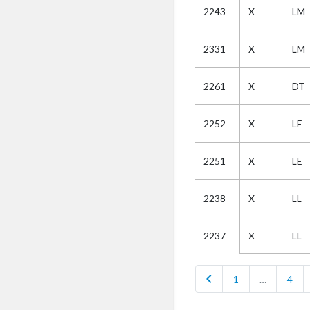
2243
X
LM
Selectie
2331
X
LM
Kies
2261
X
DT
AUB
Alles
2252
X
LE
Aanvraag
Uitslag
2251
X
LE
Beide
2238
X
LL
X
LL
2237
chevron_left
1
…
4