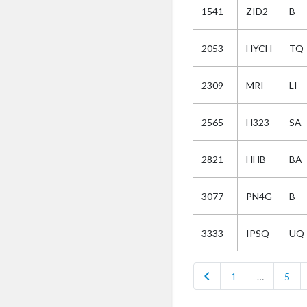
1541
ZID2
B
Selectie
2053
HYCH
TQ
Kies
2309
MRI
LI
AUB
Alles
2565
H323
SA
Aanvraag
Uitslag
2821
HHB
BA
Beide
3077
PN4G
B
IPSQ
UQ
3333
chevron_left
1
…
5