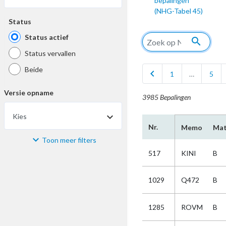
bepalingen
(NHG-Tabel 45)
Status
Status actief
search
Status vervallen
Beide
chevron_left
1
…
5
Versie opname
3985 Bepalingen
Kies
Nr.
Memo
Mat
Toon meer filters
Materiaal
517
KINI
B
Kies
1029
Q472
B
Bijzonderheid
1285
ROVM
B
Kies