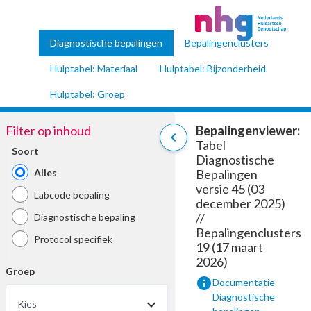
Diagnostische bepalingen
Bepalingenclusters
Hulptabel: Materiaal
Hulptabel: Bijzonderheid
Hulptabel: Groep
Filter op inhoud
Bepalingenviewer:
chevron_left
Tabel
Soort
Diagnostische
Alles
Bepalingen
versie 45 (03
Labcode bepaling
december 2025)
//
Diagnostische bepaling
Bepalingenclusters
Protocol specifiek
19 (17 maart
2026)
Groep
info
Documentatie
Diagnostische
Kies