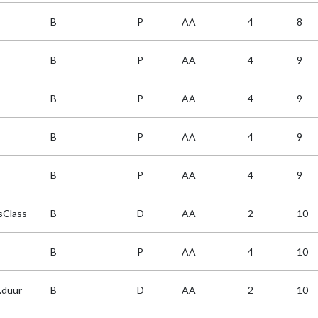
B
P
AA
4
8
B
P
AA
4
9
B
P
AA
4
9
B
P
AA
4
9
B
P
AA
4
9
sClass
B
D
AA
2
10
B
P
AA
4
10
.duur
B
D
AA
2
10