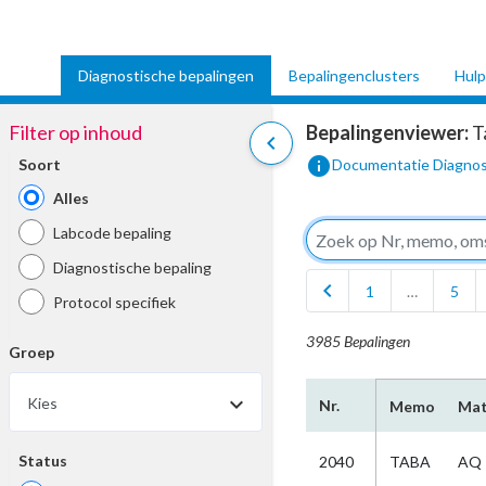
Diagnostische bepalingen
Bepalingenclusters
Hulp
Filter op inhoud
Bepalingenviewer:
T
chevron_left
info
Soort
Documentatie Diagnos
Alles
Labcode bepaling
Diagnostische bepaling
chevron_left
1
…
5
Protocol specifiek
3985 Bepalingen
Groep
Kies
Nr.
Memo
Mat
Status
2040
TABA
AQ