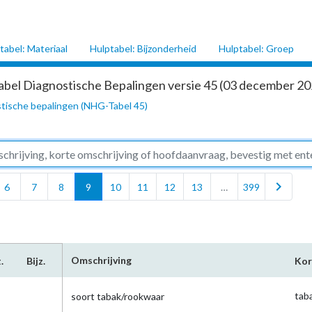
tabel: Materiaal
Hulptabel: Bijzonderheid
Hulptabel: Groep
abel Diagnostische Bepalingen versie 45 (03 december 202
tische bepalingen (NHG-Tabel 45)
chevron_right
6
7
8
9
10
11
12
13
…
399
Omschrijving
.
Bijz.
Kor
tab
soort tabak/rookwaar