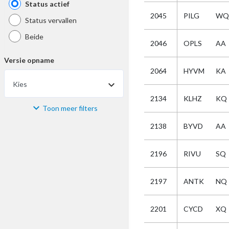
Status actief
2045
PILG
WQ
Status vervallen
Beide
2046
OPLS
AA
Versie opname
2064
HYVM
KA
Kies
2134
KLHZ
KQ
Toon meer filters
Materiaal
2138
BYVD
AA
Kies
2196
RIVU
SQ
Bijzonderheid
2197
ANTK
NQ
Kies
2201
CYCD
XQ
Selectie