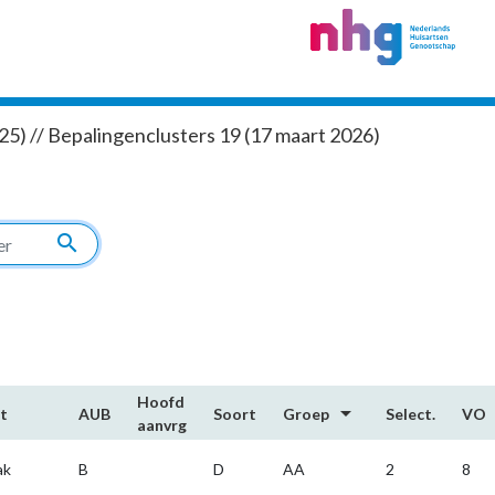
5) // Bepalingenclusters 19 (17 maart 2026)
search
Hoofd​
arrow_drop_down
t
AUB
Soort
Groep
Select.
VO
aanvrg
ak
B
D
AA
2
8