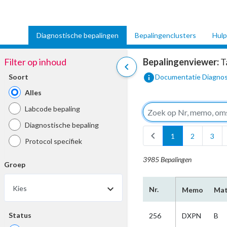
Diagnostische bepalingen
Bepalingenclusters
Hulp
Filter op inhoud
Bepalingenviewer:
T
chevron_left
info
Soort
Documentatie Diagnos
Alles
Labcode bepaling
Diagnostische bepaling
chevron_left
1
2
3
Protocol specifiek
3985 Bepalingen
Groep
Kies
Nr.
Memo
Mat
Status
256
DXPN
B