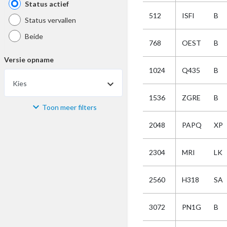
Status actief
512
ISFI
B
Status vervallen
Beide
768
OEST
B
Versie opname
1024
Q435
B
Kies
1536
ZGRE
B
Toon meer filters
Materiaal
2048
PAPQ
XP
Kies
2304
MRI
LK
Bijzonderheid
2560
H318
SA
Kies
3072
PN1G
B
Selectie