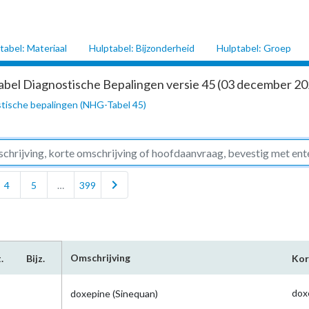
tabel: Materiaal
Hulptabel: Bijzonderheid
Hulptabel: Groep
abel Diagnostische Bepalingen versie 45 (03 december 202
tische bepalingen (NHG-Tabel 45)
chevron_right
4
5
…
399
Omschrijving
.
Bijz.
Kor
dox
doxepine (Sinequan)