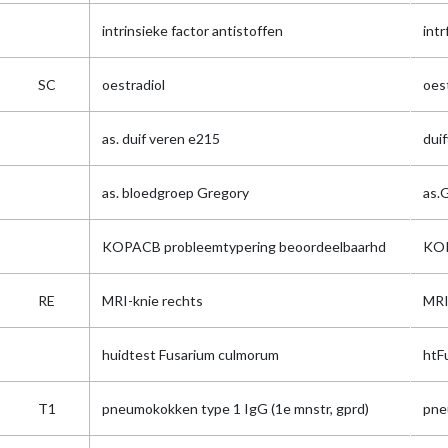
intrinsieke factor antistoffen
intr
SC
oestradiol
oes
as. duif veren e215
dui
as. bloedgroep Gregory
as.
KOPACB probleemtypering beoordeelbaarhd
KOP
RE
MRI-knie rechts
MRI
huidtest Fusarium culmorum
htF
T1
pneumokokken type 1 IgG (1e mnstr, gprd)
pne