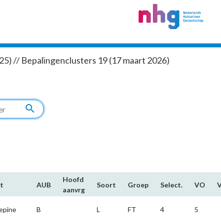
5) // Bepalingenclusters 19 (17 maart 2026)
search
Hoofd​
t
AUB
Soort
Groep
Select.
VO
aanvrg
epine
B
L
FT
4
5