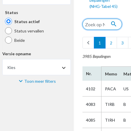
bepalingen
(NHG-Tabel 45)
Status
Status actief
search
Status vervallen
Beide
chevron_left
1
2
3
Versie opname
3985 Bepalingen
Kies
Nr.
Memo
Mat
Toon meer filters
Materiaal
4102
PACA
US
Kies
4083
TIRB
B
Bijzonderheid
4085
TIRH
B
Kies