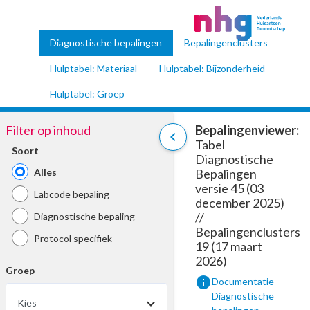
Diagnostische bepalingen
Bepalingenclusters
Hulptabel: Materiaal
Hulptabel: Bijzonderheid
Hulptabel: Groep
Filter op inhoud
Bepalingenviewer:
chevron_left
Tabel
Soort
Diagnostische
Alles
Bepalingen
versie 45 (03
Labcode bepaling
december 2025)
//
Diagnostische bepaling
Bepalingenclusters
Protocol specifiek
19 (17 maart
2026)
Groep
info
Documentatie
Diagnostische
Kies