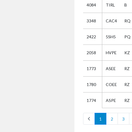
4084
TIRL
B
Selectie
3348
CAC4
RQ
Kies
2422
5SH5
PQ
AUB
Alles
2058
HVPE
KZ
Aanvraag
Uitslag
1773
ASEE
RZ
Beide
1780
COEE
RZ
ASPE
RZ
1774
chevron_left
1
2
3