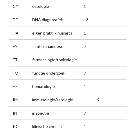
CY
cytologie
1
DD
DNA diagnostiek
13
HA
eigen praktijk huisarts
1
FA
familie anamnese
7
FT
farmacologie/toxicologie
1
FO
functie onderzoek
7
HE
hematologie
1
IM
immunologie/serologie
1
9
IN
inspectie
7
KC
klinische chemie
1