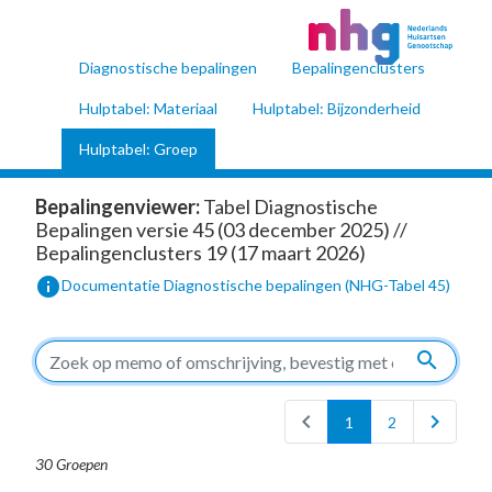
Diagnostische bepalingen
Bepalingenclusters
Hulptabel: Materiaal
Hulptabel: Bijzonderheid
Hulptabel: Groep
Bepalingenviewer:
Tabel Diagnostische
Bepalingen versie 45 (03 december 2025) //
Bepalingenclusters 19 (17 maart 2026)
info
Documentatie Diagnostische bepalingen (NHG-Tabel 45)
search
chevron_left
chevron_right
1
2
30 Groepen