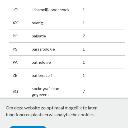
LO
lichamelijk onderzoek
1
XX
overig
1
PP
palpatie
7
PS
parasitologie
1
PA
pathologie
1
ZE
patiënt zelf
1
socio-grafische
SG
7
gegevens
Om deze website zo optimaal mogelijk te laten
chevron_left
chevron_right
1
2
functioneren plaatsen wij analytische cookies.