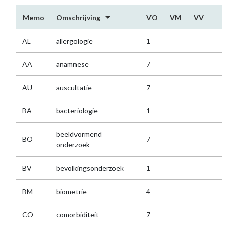
arrow_drop_down
Memo
Omschrijving
VO
VM
VV
AL
allergologie
1
AA
anamnese
7
AU
auscultatie
7
BA
bacteriologie
1
beeldvormend
BO
7
onderzoek
BV
bevolkingsonderzoek
1
BM
biometrie
4
CO
comorbiditeit
7