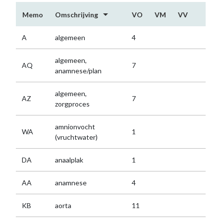
arrow_drop_down
Memo
Omschrijving
VO
VM
VV
A
algemeen
4
algemeen,
AQ
7
anamnese/plan
algemeen,
AZ
7
zorgproces
amnionvocht
WA
1
(vruchtwater)
DA
anaalplak
1
AA
anamnese
4
KB
aorta
11