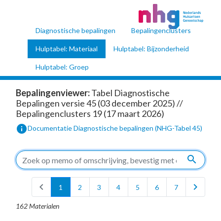
Diagnostische bepalingen
Bepalingenclusters
Hulptabel: Materiaal
Hulptabel: Bijzonderheid
Hulptabel: Groep
Bepalingenviewer:
Tabel Diagnostische
Bepalingen versie 45 (03 december 2025) //
Bepalingenclusters 19 (17 maart 2026)
info
Documentatie Diagnostische bepalingen (NHG-Tabel 45)
search
chevron_left
chevron_right
1
2
3
4
5
6
7
162 Materialen