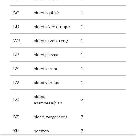
BC
bloed capillair
1
BD
bloed dikke druppel
1
WB
bloed navelstreng
1
BP
bloed plasma
1
BS
bloed serum
1
BV
bloed veneus
1
bloed,
BQ
7
anamnese/plan
BZ
bloed, zorgproces
7
XM
borsten
7