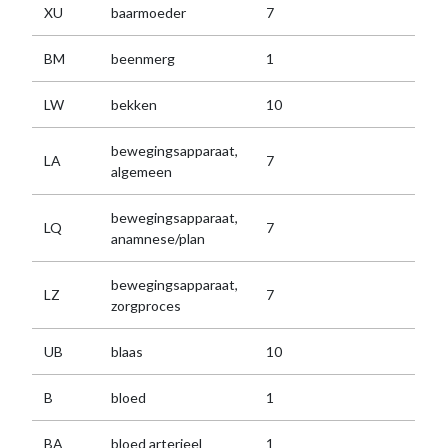
XU
baarmoeder
7
BM
beenmerg
1
LW
bekken
10
bewegingsapparaat,
LA
7
algemeen
bewegingsapparaat,
LQ
7
anamnese/plan
bewegingsapparaat,
LZ
7
zorgproces
UB
blaas
10
B
bloed
1
BA
bloed arterieel
1