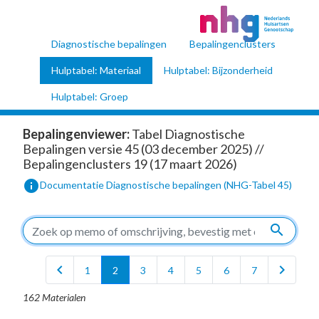
Diagnostische bepalingen
Bepalingenclusters
Hulptabel: Materiaal
Hulptabel: Bijzonderheid
Hulptabel: Groep
Bepalingenviewer:
Tabel Diagnostische
Bepalingen versie 45 (03 december 2025) //
Bepalingenclusters 19 (17 maart 2026)
info
Documentatie Diagnostische bepalingen (NHG-Tabel 45)
search
chevron_left
chevron_right
1
2
3
4
5
6
7
162 Materialen