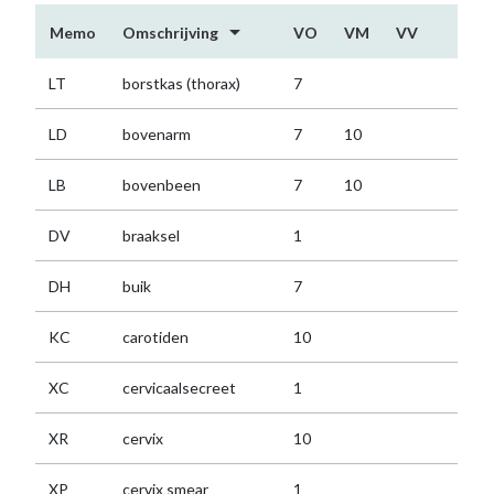
arrow_drop_down
Memo
Omschrijving
VO
VM
VV
LT
borstkas (thorax)
7
LD
bovenarm
7
10
LB
bovenbeen
7
10
DV
braaksel
1
DH
buik
7
KC
carotiden
10
XC
cervicaalsecreet
1
XR
cervix
10
XP
cervix smear
1