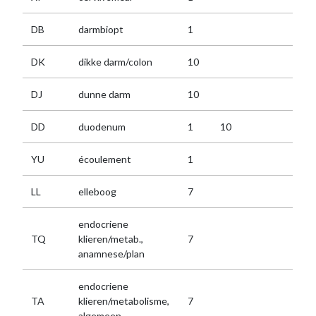
DB
darmbiopt
1
DK
dikke darm/colon
10
DJ
dunne darm
10
DD
duodenum
1
10
YU
écoulement
1
LL
elleboog
7
endocriene
TQ
klieren/metab.,
7
anamnese/plan
endocriene
TA
klieren/metabolisme,
7
algemeen