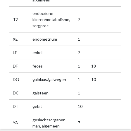
endocriene
TZ
klieren/metabolisme,
7
zorgproc
XE
endometrium
1
LE
enkel
7
DF
feces
1
18
DG
galblaas/galwegen
1
10
DC
galsteen
1
DT
gebit
10
geslachtsorganen
YA
7
man, algemeen