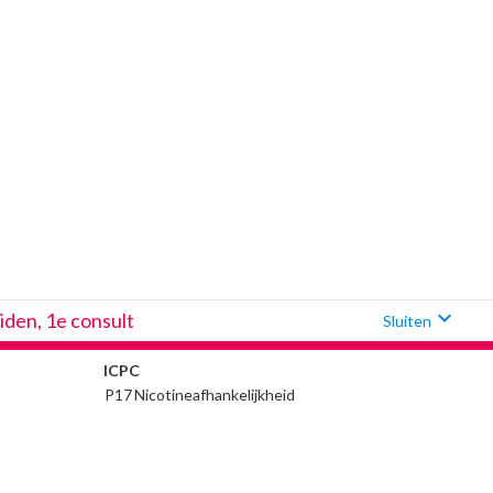
expand_more
iden, 1e consult
Sluiten
ICPC
P17
Nicotineafhankelijkheid