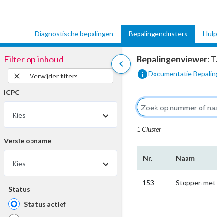
Diagnostische bepalingen
Bepalingenclusters
Hulp
Filter op inhoud
Bepalingenviewer:
T
chevron_left
info
Documentatie Bepalin
close
Verwijder filters
ICPC
Kies
1 Cluster
Versie opname
Nr.
Naam
Kies
153
Stoppen met 
Status
Status actief