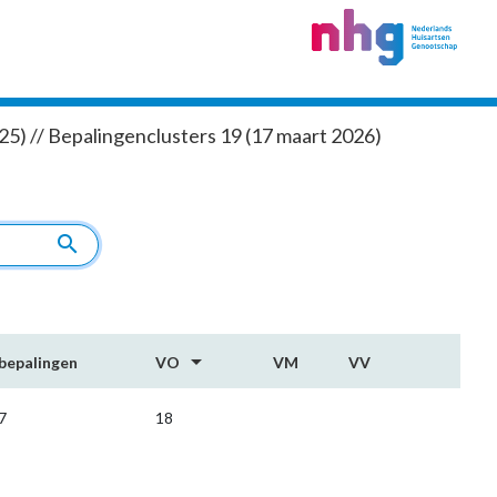
5) // Bepalingenclusters 19 (17 maart 2026)
search
arrow_drop_down
bepalingen
VO
VM
VV
7
18