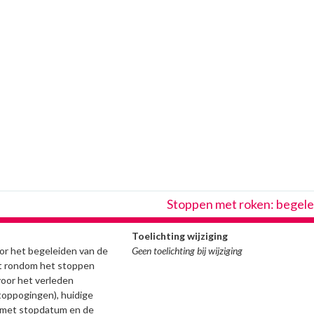
Stoppen met roken: begele
Toelichting wijziging
or het begeleiden van de
Geen toelichting bij wijziging
ect rondom het stoppen
oor het verleden
toppogingen), huidige
 met stopdatum en de