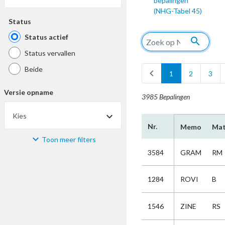
bepalingen
(NHG-Tabel 45)
Status
Status actief
search
Status vervallen
Beide
chevron_left
1
2
3
Versie opname
3985 Bepalingen
Kies
Nr.
Memo
Mat
Toon meer filters
Materiaal
3584
GRAM
RM
Kies
1284
ROVI
B
Bijzonderheid
1546
ZINE
RS
Kies