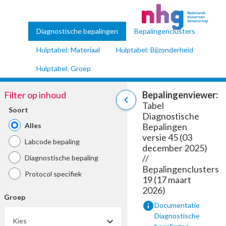
Diagnostische bepalingen
Bepalingenclusters
Hulptabel: Materiaal
Hulptabel: Bijzonderheid
Hulptabel: Groep
Filter op inhoud
Bepalingenviewer:
chevron_left
Tabel
Soort
Diagnostische
Alles
Bepalingen
versie 45 (03
Labcode bepaling
december 2025)
//
Diagnostische bepaling
Bepalingenclusters
Protocol specifiek
19 (17 maart
2026)
Groep
info
Documentatie
Diagnostische
Kies