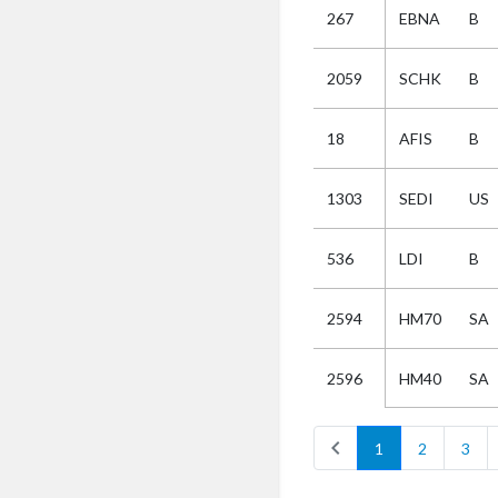
267
EBNA
B
Selectie
2059
SCHK
B
Kies
18
AFIS
B
AUB
Alles
1303
SEDI
US
Aanvraag
Uitslag
536
LDI
B
Beide
2594
HM70
SA
HM40
SA
2596
chevron_left
1
2
3