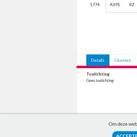
ASPE
RZ
1774
Kies
AUB
Alles
Aanvraag
Uitslag
Beide
Details
Clusters
Toelichting
Geen toelichting
Om deze websi
ACCEPT