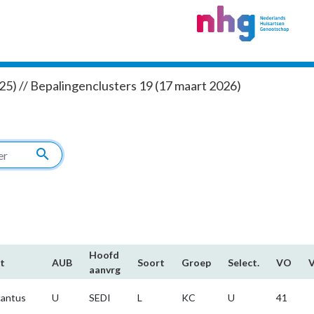
5) // Bepalingenclusters 19 (17 maart 2026)
search
Hoofd​
t
AUB
Soort
Groep
Select.
VO
aanvrg
antus
U
SEDI
L
KC
U
41