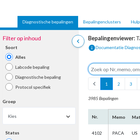
Diagnostische bepalingen
Bepalingenclusters
Hulp
Filter op inhoud
Bepalingenviewer:
T
chevron_left
info
Soort
Documentatie Diagnos
Alles
Labcode bepaling
Diagnostische bepaling
chevron_left
1
2
3
Protocol specifiek
3985 Bepalingen
Groep
Kies
Nr.
Memo
Mat
Status
4102
PACA
US