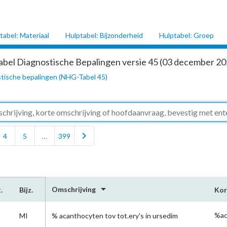
tabel: Materiaal
Hulptabel: Bijzonderheid
Hulptabel: Groep
abel Diagnostische Bepalingen versie 45 (03 december 202
tische bepalingen (NHG-Tabel 45)
chevron_right
4
5
…
399
arrow_drop_down
Omschrijving
.
Bijz.
Kor
%ac
MI
% acanthocyten tov tot.ery's in ursedim