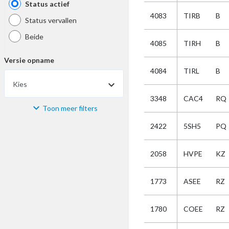
Status actief
4083
TIRB
B
Status vervallen
Beide
4085
TIRH
B
Versie opname
4084
TIRL
B
Kies
3348
CAC4
RQ
Toon meer filters
Materiaal
2422
5SH5
PQ
Kies
2058
HVPE
KZ
Bijzonderheid
1773
ASEE
RZ
Kies
1780
COEE
RZ
Selectie