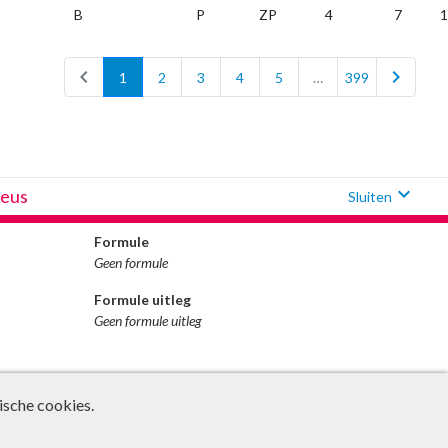
B
P
ZP
4
7
1
chevron_left
chevron_right
1
2
3
4
5
…
399
expand_more
neus
Sluiten
Formule
Geen formule
Formule uitleg
Geen formule uitleg
ische cookies.