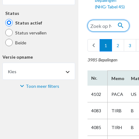
bepalingen
(NHG-Tabel 45)
Status
Status actief
search
Status vervallen
Beide
chevron_left
1
2
3
Versie opname
3985 Bepalingen
Kies
Nr.
Memo
Mat
Toon meer filters
Materiaal
4102
PACA
US
Kies
4083
TIRB
B
Bijzonderheid
4085
TIRH
B
Kies