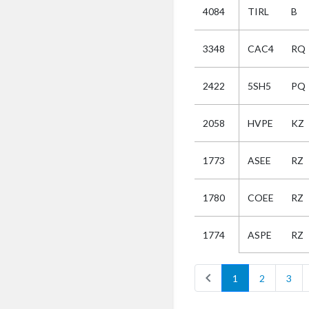
4084
TIRL
B
Selectie
3348
CAC4
RQ
Kies
2422
5SH5
PQ
AUB
Alles
2058
HVPE
KZ
Aanvraag
Uitslag
1773
ASEE
RZ
Beide
1780
COEE
RZ
ASPE
RZ
1774
chevron_left
1
2
3