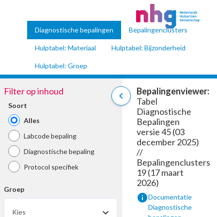
Diagnostische bepalingen
Bepalingenclusters
Hulptabel: Materiaal
Hulptabel: Bijzonderheid
Hulptabel: Groep
Filter op inhoud
Bepalingenviewer:
chevron_left
Tabel
Soort
Diagnostische
Alles
Bepalingen
versie 45 (03
Labcode bepaling
december 2025)
//
Diagnostische bepaling
Bepalingenclusters
Protocol specifiek
19 (17 maart
2026)
Groep
info
Documentatie
Diagnostische
Kies