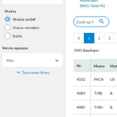
bepalingen
(NHG-Tabel 45)
Status
Status actief
search
Status vervallen
Beide
chevron_left
1
2
3
Versie opname
3985 Bepalingen
Kies
Nr.
Memo
Mat
Toon meer filters
Materiaal
4102
PACA
US
Kies
4083
TIRB
B
Bijzonderheid
4085
TIRH
B
Kies