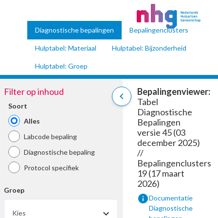
Diagnostische bepalingen
Bepalingenclusters
Hulptabel: Materiaal
Hulptabel: Bijzonderheid
Hulptabel: Groep
Filter op inhoud
Bepalingenviewer:
chevron_left
Tabel
Soort
Diagnostische
Alles
Bepalingen
versie 45 (03
Labcode bepaling
december 2025)
//
Diagnostische bepaling
Bepalingenclusters
Protocol specifiek
19 (17 maart
2026)
Groep
info
Documentatie
Diagnostische
Kies