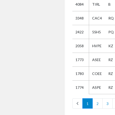
4084
TIRL
B
Selectie
3348
CAC4
RQ
Kies
2422
5SH5
PQ
AUB
Alles
2058
HVPE
KZ
Aanvraag
Uitslag
1773
ASEE
RZ
Beide
1780
COEE
RZ
ASPE
RZ
1774
chevron_left
1
2
3