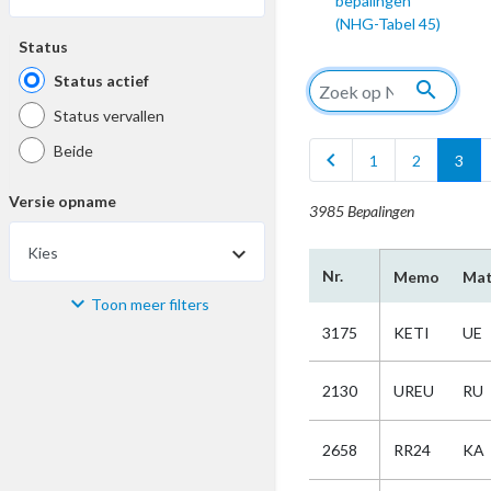
bepalingen
(NHG-Tabel 45)
Status
Status actief
search
Status vervallen
Beide
chevron_left
1
2
3
Versie opname
3985 Bepalingen
Kies
Nr.
Memo
Mat
Toon meer filters
Materiaal
3175
KETI
UE
Kies
2130
UREU
RU
Bijzonderheid
2658
RR24
KA
Kies