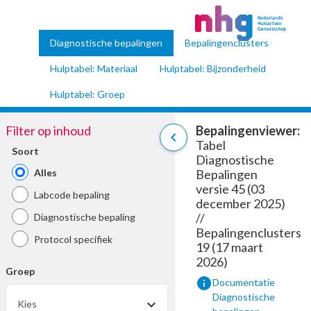
Diagnostische bepalingen
Bepalingenclusters
Hulptabel: Materiaal
Hulptabel: Bijzonderheid
Hulptabel: Groep
Filter op inhoud
Bepalingenviewer:
chevron_left
Tabel
Soort
Diagnostische
Alles
Bepalingen
versie 45 (03
Labcode bepaling
december 2025)
//
Diagnostische bepaling
Bepalingenclusters
Protocol specifiek
19 (17 maart
2026)
Groep
info
Documentatie
Diagnostische
Kies