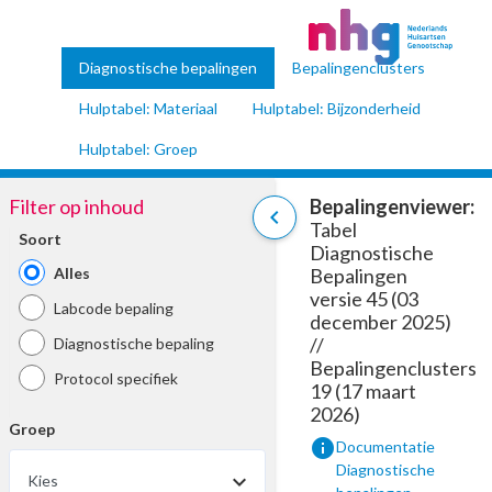
Diagnostische bepalingen
Bepalingenclusters
Hulptabel: Materiaal
Hulptabel: Bijzonderheid
Hulptabel: Groep
Filter op inhoud
Bepalingenviewer:
chevron_left
Tabel
Soort
Diagnostische
Alles
Bepalingen
versie 45 (03
Labcode bepaling
december 2025)
//
Diagnostische bepaling
Bepalingenclusters
Protocol specifiek
19 (17 maart
2026)
Groep
info
Documentatie
Diagnostische
Kies