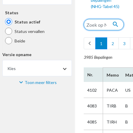
bepalingen
(NHG-Tabel 45)
Status
Status actief
search
Status vervallen
Beide
chevron_left
1
2
3
Versie opname
3985 Bepalingen
Kies
Nr.
Memo
Mat
Toon meer filters
Materiaal
4102
PACA
US
Kies
4083
TIRB
B
Bijzonderheid
4085
TIRH
B
Kies