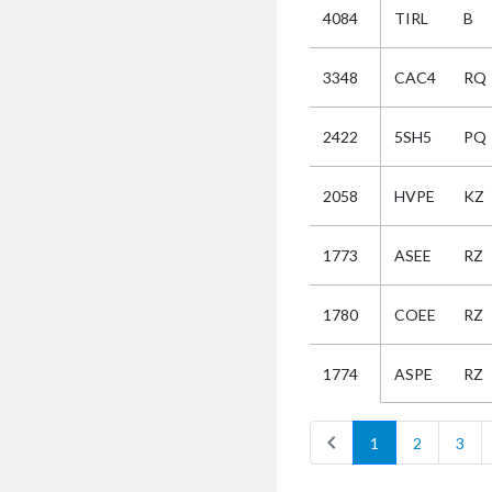
4084
TIRL
B
Selectie
3348
CAC4
RQ
Kies
2422
5SH5
PQ
AUB
Alles
2058
HVPE
KZ
Aanvraag
Uitslag
1773
ASEE
RZ
Beide
1780
COEE
RZ
ASPE
RZ
1774
chevron_left
1
2
3