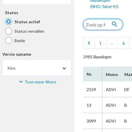
bepalingen
(NHG-Tabel 45)
Status
Status actief
search
Status vervallen
Beide
chevron_left
1
…
6
Versie opname
3985 Bepalingen
Kies
Nr.
Memo
Mat
Toon meer filters
Materiaal
2159
ADVI
DF
Kies
13
ADVI
B
Bijzonderheid
3099
ADVI
B
Kies