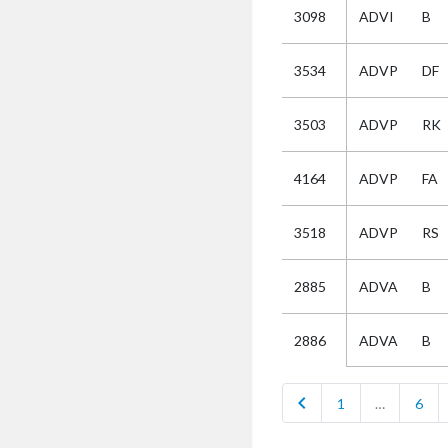
3098
ADVI
B
Selectie
3534
ADVP
DF
Kies
3503
ADVP
RK
AUB
Alles
4164
ADVP
FA
Aanvraag
Uitslag
3518
ADVP
RS
Beide
2885
ADVA
B
ADVA
B
2886
chevron_left
1
…
6