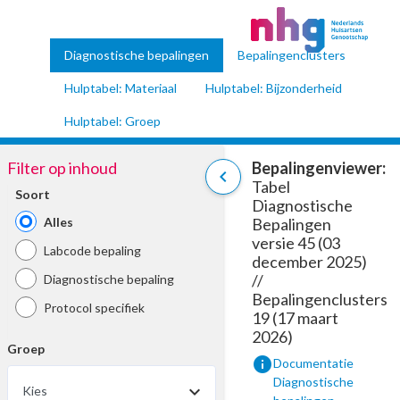
Diagnostische bepalingen
Bepalingenclusters
Hulptabel: Materiaal
Hulptabel: Bijzonderheid
Hulptabel: Groep
Filter op inhoud
Bepalingenviewer:
chevron_left
Tabel
Soort
Diagnostische
Alles
Bepalingen
versie 45 (03
Labcode bepaling
december 2025)
//
Diagnostische bepaling
Bepalingenclusters
Protocol specifiek
19 (17 maart
2026)
Groep
info
Documentatie
Diagnostische
Kies