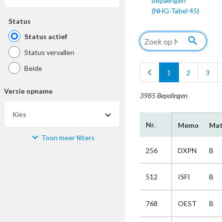
bepalingen
(NHG-Tabel 45)
Status
Status actief
search
Status vervallen
Beide
chevron_left
1
2
3
Versie opname
3985 Bepalingen
Kies
Nr.
Memo
Mat
Toon meer filters
Materiaal
256
DXPN
B
Kies
512
ISFI
B
Bijzonderheid
768
OEST
B
Kies