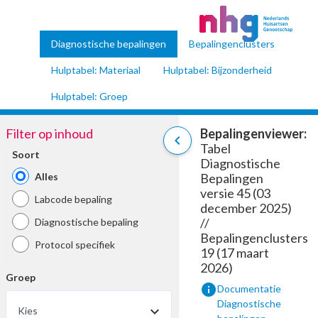
Diagnostische bepalingen
Bepalingenclusters
Hulptabel: Materiaal
Hulptabel: Bijzonderheid
Hulptabel: Groep
Filter op inhoud
Bepalingenviewer:
chevron_left
Tabel
Soort
Diagnostische
Alles
Bepalingen
versie 45 (03
Labcode bepaling
december 2025)
//
Diagnostische bepaling
Bepalingenclusters
Protocol specifiek
19 (17 maart
2026)
Groep
info
Documentatie
Diagnostische
Kies