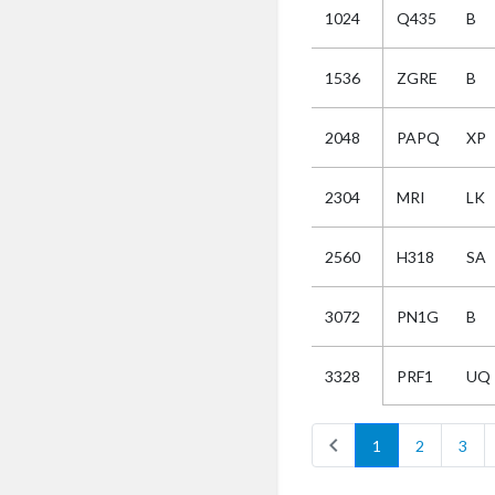
1024
Q435
B
Selectie
1536
ZGRE
B
Kies
2048
PAPQ
XP
AUB
Alles
2304
MRI
LK
Aanvraag
Uitslag
2560
H318
SA
Beide
3072
PN1G
B
PRF1
UQ
3328
chevron_left
1
2
3