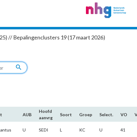
5) // Bepalingenclusters 19 (17 maart 2026)
search
Hoofd​
t
AUB
Soort
Groep
Select.
VO
aanvrg
antus
U
SEDI
L
KC
U
41