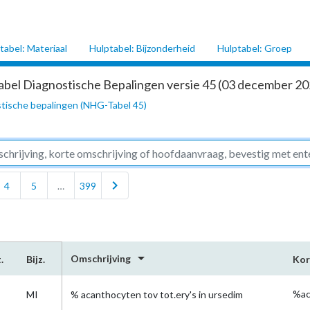
tabel: Materiaal
Hulptabel: Bijzonderheid
Hulptabel: Groep
abel Diagnostische Bepalingen versie 45 (03 december 202
tische bepalingen (NHG-Tabel 45)
chevron_right
4
5
…
399
arrow_drop_down
Omschrijving
.
Bijz.
Kor
%ac
MI
% acanthocyten tov tot.ery's in ursedim