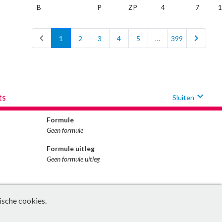
B
P
ZP
4
7
1
chevron_left
chevron_right
1
2
3
4
5
…
399
expand_more
ts
Sluiten
Formule
Geen formule
Formule uitleg
Geen formule uitleg
ische cookies.