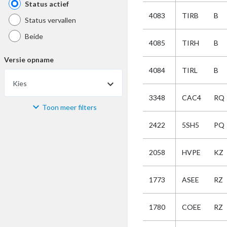
Status actief
4083
TIRB
B
Status vervallen
Beide
4085
TIRH
B
Versie opname
4084
TIRL
B
Kies
3348
CAC4
RQ
Toon meer filters
Materiaal
2422
5SH5
PQ
Kies
2058
HVPE
KZ
Bijzonderheid
1773
ASEE
RZ
Kies
1780
COEE
RZ
Selectie