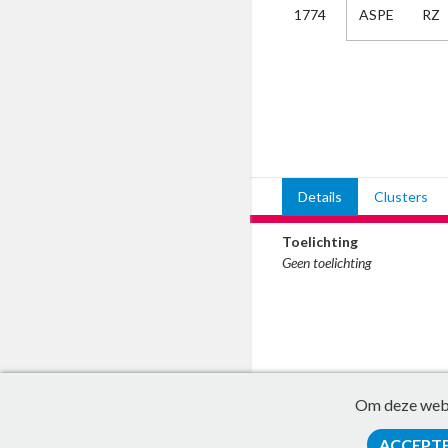
ASPE
RZ
1774
Kies
AUB
Alles
Aanvraag
Uitslag
Beide
Details
Clusters
Toelichting
Geen toelichting
Om deze websi
ACCEPT