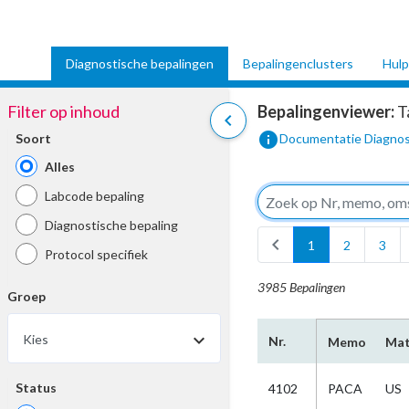
Diagnostische bepalingen
Bepalingenclusters
Hulp
Filter op inhoud
Bepalingenviewer:
T
chevron_left
info
Soort
Documentatie Diagnos
Alles
Labcode bepaling
Diagnostische bepaling
chevron_left
1
2
3
Protocol specifiek
3985 Bepalingen
Groep
Kies
Nr.
Memo
Mat
Status
4102
PACA
US