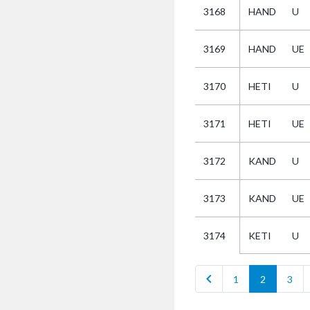
3168
HAND
U
Selectie
3169
HAND
UE
Kies
3170
HETI
U
AUB
Alles
3171
HETI
UE
Aanvraag
Uitslag
3172
KAND
U
Beide
3173
KAND
UE
KETI
U
3174
chevron_left
1
2
3