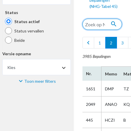
bepalingen
(NHG-Tabel 45)
Status
Status actief
search
Status vervallen
Beide
chevron_left
1
2
3
Versie opname
3985 Bepalingen
Kies
Nr.
Memo
Mat
Toon meer filters
Materiaal
1651
DMP
TZ
Kies
2049
ANAO
KQ
Bijzonderheid
445
HCZI
B
Kies