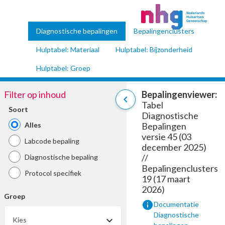
Diagnostische bepalingen
Bepalingenclusters
Hulptabel: Materiaal
Hulptabel: Bijzonderheid
Hulptabel: Groep
Filter op inhoud
Bepalingenviewer:
chevron_left
Tabel
Soort
Diagnostische
Alles
Bepalingen
versie 45 (03
Labcode bepaling
december 2025)
//
Diagnostische bepaling
Bepalingenclusters
Protocol specifiek
19 (17 maart
2026)
Groep
info
Documentatie
Diagnostische
Kies