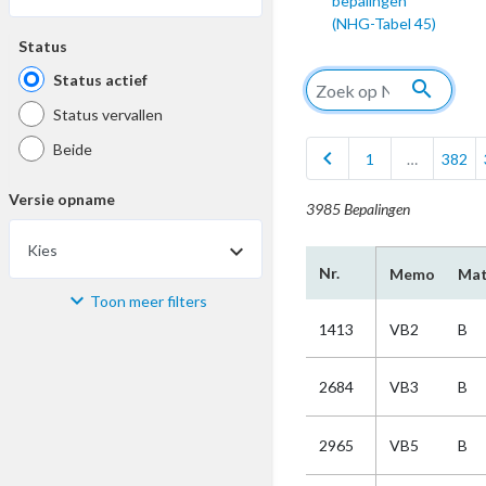
bepalingen
(NHG-Tabel 45)
Status
Status actief
search
Status vervallen
Beide
chevron_left
1
…
382
Versie opname
3985 Bepalingen
Kies
Nr.
Memo
Mat
Toon meer filters
Materiaal
1413
VB2
B
Kies
2684
VB3
B
Bijzonderheid
2965
VB5
B
Kies