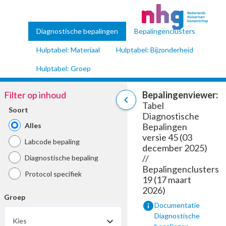
Diagnostische bepalingen
Bepalingenclusters
Hulptabel: Materiaal
Hulptabel: Bijzonderheid
Hulptabel: Groep
Filter op inhoud
Bepalingenviewer:
chevron_left
Tabel
Soort
Diagnostische
Alles
Bepalingen
versie 45 (03
Labcode bepaling
december 2025)
//
Diagnostische bepaling
Bepalingenclusters
Protocol specifiek
19 (17 maart
2026)
Groep
info
Documentatie
Diagnostische
Kies