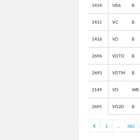
1414
VB6
B
Selectie
1415
VC
B
Kies
1416
VD
B
AUB
Alles
2696
VDTD
B
Aanvraag
Uitslag
2693
VDTM
B
Beide
2149
VD
WB
VD2D
B
2695
chevron_left
1
…
382