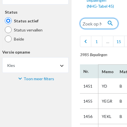
bepalingen
(NHG-Tabel 45)
Status
Status actief
search
Status vervallen
Beide
chevron_left
1
…
15
Versie opname
3985 Bepalingen
Kies
Nr.
Memo
Mat
Toon meer filters
Materiaal
1451
YD
B
Kies
1455
YEGR
B
Bijzonderheid
1456
YEKL
B
Kies