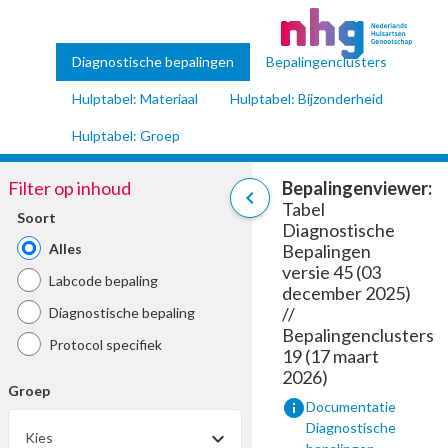
Diagnostische bepalingen
Bepalingenclusters
Hulptabel: Materiaal
Hulptabel: Bijzonderheid
Hulptabel: Groep
Filter op inhoud
Bepalingenviewer:
chevron_left
Tabel
Soort
Diagnostische
Alles
Bepalingen
versie 45 (03
Labcode bepaling
december 2025)
//
Diagnostische bepaling
Bepalingenclusters
Protocol specifiek
19 (17 maart
2026)
Groep
info
Documentatie
Diagnostische
Kies