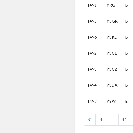
1491
YRG
B
Selectie
1495
YSGR
B
Kies
1496
YSKL
B
AUB
Alles
1492
YSC1
B
Aanvraag
Uitslag
1493
YSC2
B
Beide
1494
YSDA
B
YSW
B
1497
chevron_left
1
…
15