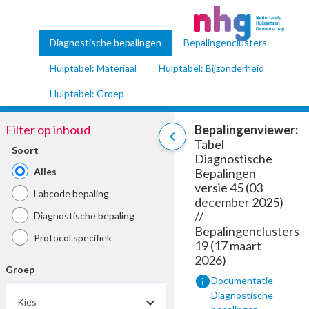
Diagnostische bepalingen
Bepalingenclusters
Hulptabel: Materiaal
Hulptabel: Bijzonderheid
Hulptabel: Groep
Filter op inhoud
Bepalingenviewer:
chevron_left
Tabel
Soort
Diagnostische
Alles
Bepalingen
versie 45 (03
Labcode bepaling
december 2025)
//
Diagnostische bepaling
Bepalingenclusters
Protocol specifiek
19 (17 maart
2026)
Groep
info
Documentatie
Diagnostische
Kies