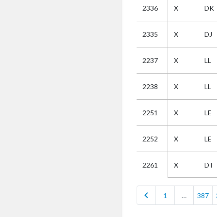
2336
X
DK
Selectie
2335
X
DJ
Kies
2237
X
LL
AUB
Alles
2238
X
LL
Aanvraag
Uitslag
2251
X
LE
Beide
2252
X
LE
X
DT
2261
chevron_left
1
…
387