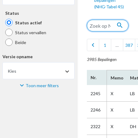
bepalingen
(NHG-Tabel 45)
Status
Status actief
search
Status vervallen
Beide
chevron_left
1
…
387
Versie opname
3985 Bepalingen
Kies
Nr.
Memo
Mat
Toon meer filters
Materiaal
2245
X
LB
Kies
2246
X
LB
Bijzonderheid
2322
X
DH
Kies