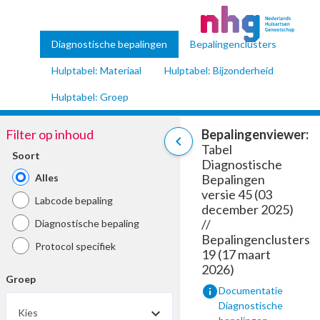
Diagnostische bepalingen
Bepalingenclusters
Hulptabel: Materiaal
Hulptabel: Bijzonderheid
Hulptabel: Groep
Filter op inhoud
Bepalingenviewer:
chevron_left
Tabel
Soort
Diagnostische
Alles
Bepalingen
versie 45 (03
Labcode bepaling
december 2025)
//
Diagnostische bepaling
Bepalingenclusters
Protocol specifiek
19 (17 maart
2026)
Groep
info
Documentatie
Diagnostische
Kies