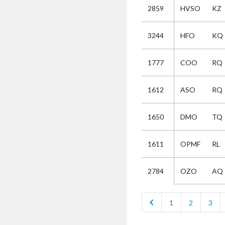
2859
HVSO
KZ
Selectie
3244
HFO
KQ
Kies
1777
COO
RQ
AUB
Alles
1612
ASO
RQ
Aanvraag
Uitslag
1650
DMO
TQ
Beide
1611
OPMF
RL
OZO
AQ
2784
chevron_left
1
2
3