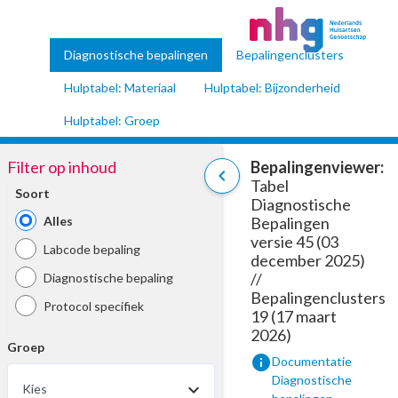
Diagnostische bepalingen
Bepalingenclusters
Hulptabel: Materiaal
Hulptabel: Bijzonderheid
Hulptabel: Groep
Filter op inhoud
Bepalingenviewer:
chevron_left
Tabel
Soort
Diagnostische
Alles
Bepalingen
versie 45 (03
Labcode bepaling
december 2025)
//
Diagnostische bepaling
Bepalingenclusters
Protocol specifiek
19 (17 maart
2026)
Groep
info
Documentatie
Diagnostische
Kies