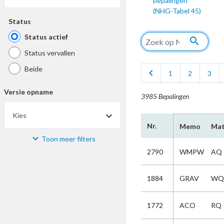
bepalingen
(NHG-Tabel 45)
Status
Status actief
search
Status vervallen
Beide
chevron_left
1
2
3
Versie opname
3985 Bepalingen
Kies
Nr.
Memo
Mat
Toon meer filters
Materiaal
2790
WMPW
AQ
Kies
1884
GRAV
WQ
Bijzonderheid
1772
ACO
RQ
Kies