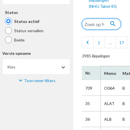
bepalingen
(NHG-Tabel 45)
Status
Status actief
search
Status vervallen
Beide
chevron_left
1
…
17
Versie opname
3985 Bepalingen
Kies
Nr.
Memo
Mat
Toon meer filters
Materiaal
709
O064
B
Kies
35
ALAT
B
Bijzonderheid
36
ALB
B
Kies