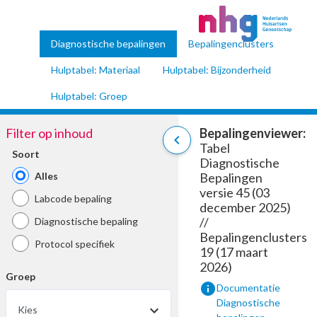
Diagnostische bepalingen
Bepalingenclusters
Hulptabel: Materiaal
Hulptabel: Bijzonderheid
Hulptabel: Groep
Filter op inhoud
Bepalingenviewer:
chevron_left
Tabel
Soort
Diagnostische
Alles
Bepalingen
versie 45 (03
Labcode bepaling
december 2025)
//
Diagnostische bepaling
Bepalingenclusters
Protocol specifiek
19 (17 maart
2026)
Groep
info
Documentatie
Diagnostische
Kies