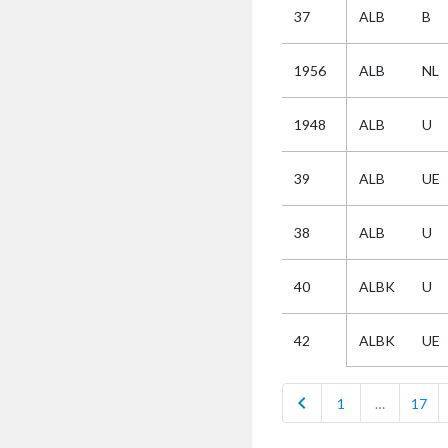
37
ALB
B
Selectie
1956
ALB
NL
Kies
1948
ALB
U
AUB
Alles
39
ALB
UE
Aanvraag
Uitslag
38
ALB
U
Beide
40
ALBK
U
ALBK
UE
42
chevron_left
1
…
17