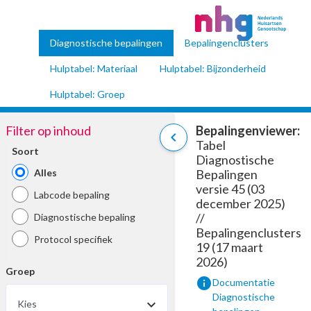
Diagnostische bepalingen
Bepalingenclusters
Hulptabel: Materiaal
Hulptabel: Bijzonderheid
Hulptabel: Groep
Filter op inhoud
Bepalingenviewer:
chevron_left
Tabel
Soort
Diagnostische
Alles
Bepalingen
versie 45 (03
Labcode bepaling
december 2025)
//
Diagnostische bepaling
Bepalingenclusters
Protocol specifiek
19 (17 maart
2026)
Groep
info
Documentatie
Diagnostische
Kies