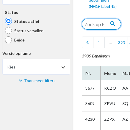
bepalingen
(NHG-Tabel 45)
Status
Status actief
search
Status vervallen
Beide
chevron_left
1
…
393
Versie opname
3985 Bepalingen
Kies
Nr.
Memo
Mat
Toon meer filters
Materiaal
3677
KCZO
AA
Kies
3609
ZPVU
SQ
Bijzonderheid
4230
ZZPX
AZ
Kies