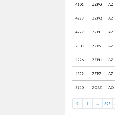
4101
ZZPG
AZ
Selectie
4228
ZZPQ
AZ
Kies
4227
ZZPL
AZ
AUB
Alles
2803
ZZPV
AZ
Aanvraag
Uitslag
4226
ZZPH
AZ
Beide
4229
ZZPZ
AZ
ZOBE
AQ
3920
chevron_left
1
…
393