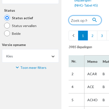
bepalingen
(NHG-Tabel 45)
Status
Status actief
search
Status vervallen
Beide
chevron_left
1
2
3
Versie opname
3985 Bepalingen
Kies
Nr.
Memo
Mat
Toon meer filters
Materiaal
2
ACAR
B
Kies
4
ACE
B
Bijzonderheid
5
ACHO
B
Kies