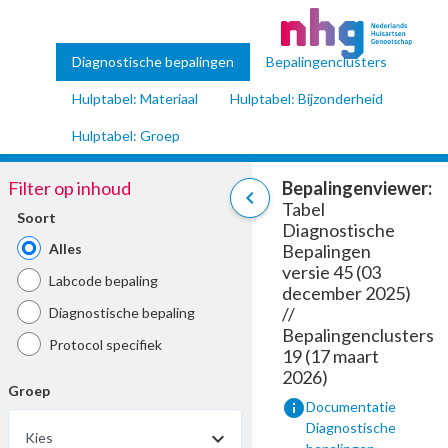
Diagnostische bepalingen
Bepalingenclusters
Hulptabel: Materiaal
Hulptabel: Bijzonderheid
Hulptabel: Groep
Filter op inhoud
Bepalingenviewer:
chevron_left
Tabel
Soort
Diagnostische
Alles
Bepalingen
versie 45 (03
Labcode bepaling
december 2025)
//
Diagnostische bepaling
Bepalingenclusters
Protocol specifiek
19 (17 maart
2026)
Groep
info
Documentatie
Diagnostische
Kies